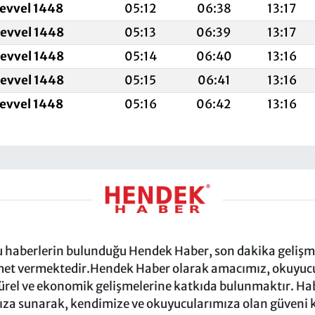
levvel 1448
05:12
06:38
13:17
levvel 1448
05:13
06:39
13:17
levvel 1448
05:14
06:40
13:16
levvel 1448
05:15
06:41
13:16
levvel 1448
05:16
06:42
13:16
ru haberlerin bulunduğu Hendek Haber, son dakika gelişmel
et vermektedir.Hendek Haber olarak amacımız, okuyucula
türel ve ekonomik gelişmelerine katkıda bulunmaktır. Habe
za sunarak, kendimize ve okuyucularımıza olan güveni