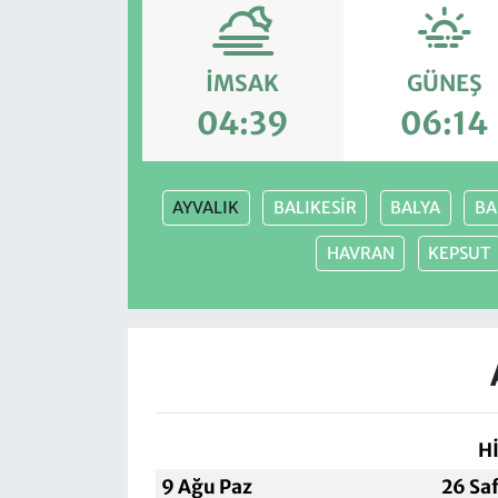
İMSAK
GÜNEŞ
04:39
06:14
AYVALIK
BALIKESİR
BALYA
BA
HAVRAN
KEPSUT
H
9 Ağu Paz
26 Sa