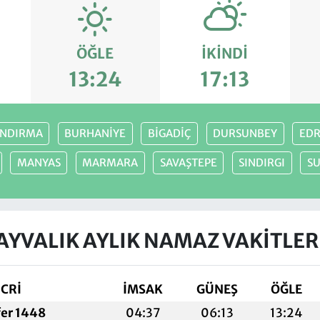
ÖĞLE
İKINDI
13:24
17:13
NDIRMA
BURHANİYE
BİGADİÇ
DURSUNBEY
EDR
MANYAS
MARMARA
SAVAŞTEPE
SINDIRGI
S
AYVALIK AYLIK NAMAZ VAKITLER
İCRİ
İMSAK
GÜNEŞ
ÖĞLE
fer 1448
04:37
06:13
13:24