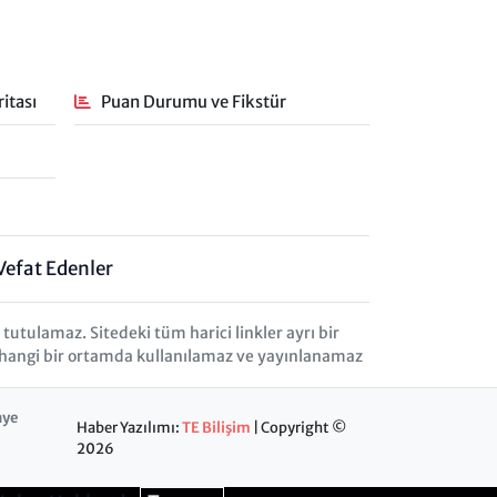
itası
Puan Durumu ve Fikstür
Vefat Edenler
tulamaz. Sitedeki tüm harici linkler ayrı bir
herhangi bir ortamda kullanılamaz ve yayınlanamaz
nye
Haber Yazılımı:
TE Bilişim
| Copyright ©
2026