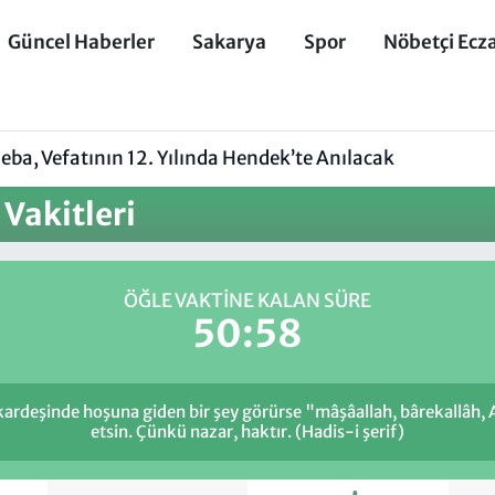
Güncel Haberler
Sakarya
Spor
Nöbetçi Ecz
ba, Vefatının 12. Yılında Hendek’te Anılacak
Vakitleri
ÖĞLE VAKTINE KALAN SÜRE
50:58
 kardeşinde hoşuna giden bir şey görürse "mâşâallah, bârekallâh,
etsin. Çünkü nazar, haktır. (Hadis-i şerif)