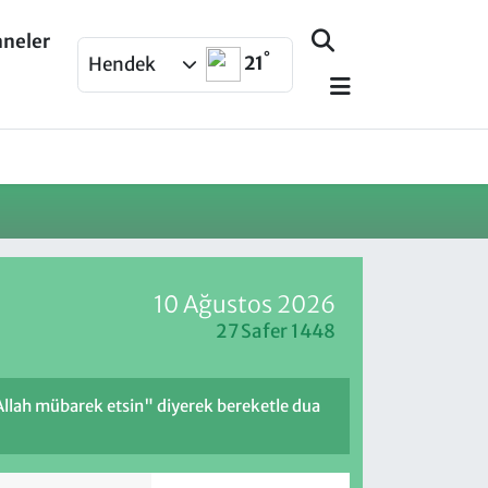
aneler
°
21
Hendek
10 Ağustos 2026
27 Safer 1448
 Allah mübarek etsin" diyerek bereketle dua