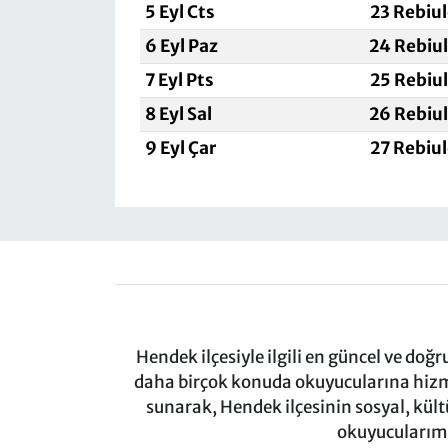
5 Eyl Cts
23 Rebiu
6 Eyl Paz
24 Rebiu
7 Eyl Pts
25 Rebiu
8 Eyl Sal
26 Rebiu
9 Eyl Çar
27 Rebiu
Hendek ilçesiyle ilgili en güncel ve doğ
daha birçok konuda okuyucularına hizm
sunarak, Hendek ilçesinin sosyal, kül
okuyucularımı