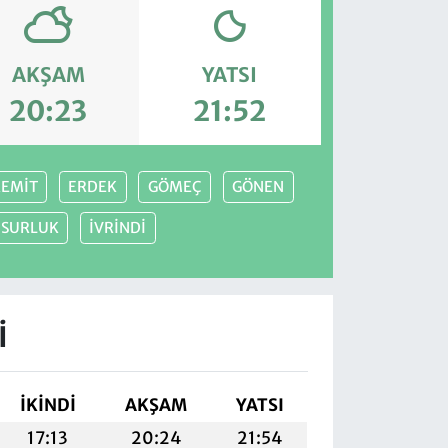
AKŞAM
YATSI
20:23
21:52
EMİT
ERDEK
GÖMEÇ
GÖNEN
USURLUK
İVRİNDİ
I
İKINDI
AKŞAM
YATSI
17:13
20:24
21:54