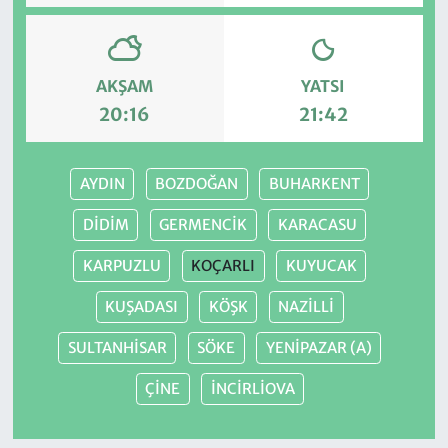
AKŞAM
YATSI
20:16
21:42
AYDIN
BOZDOĞAN
BUHARKENT
DİDİM
GERMENCİK
KARACASU
KARPUZLU
KOÇARLI
KUYUCAK
KUŞADASI
KÖŞK
NAZİLLİ
SULTANHİSAR
SÖKE
YENİPAZAR (A)
ÇİNE
İNCİRLİOVA