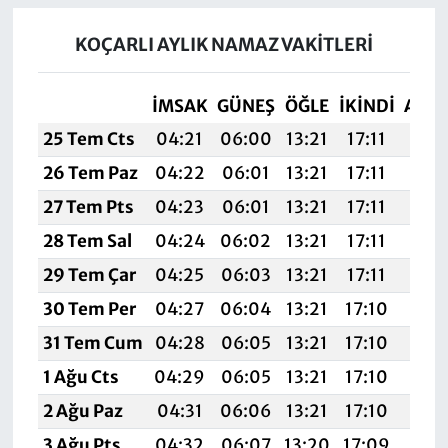
KOÇARLI AYLIK NAMAZ VAKITLERI
İMSAK
GÜNEŞ
ÖĞLE
İKINDI
AKŞ
25 Tem Cts
04:21
06:00
13:21
17:11
20:
26 Tem Paz
04:22
06:01
13:21
17:11
20:
27 Tem Pts
04:23
06:01
13:21
17:11
20:
28 Tem Sal
04:24
06:02
13:21
17:11
20:
29 Tem Çar
04:25
06:03
13:21
17:11
20:
30 Tem Per
04:27
06:04
13:21
17:10
20:
31 Tem Cum
04:28
06:05
13:21
17:10
20:
1 Ağu Cts
04:29
06:05
13:21
17:10
20:
2 Ağu Paz
04:31
06:06
13:21
17:10
20:
3 Ağu Pts
04:32
06:07
13:20
17:09
20: