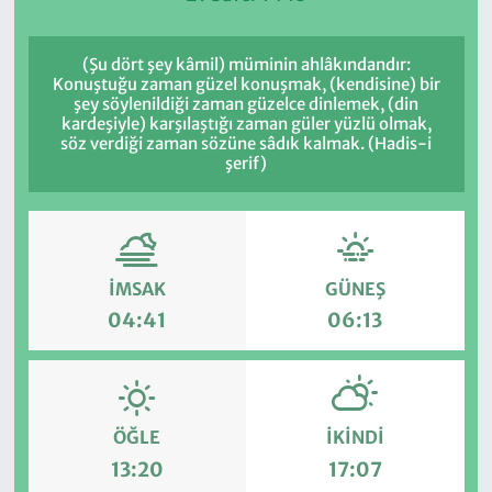
(Şu dört şey kâmil) müminin ahlâkındandır:
Konuştuğu zaman güzel konuşmak, (kendisine) bir
şey söylenildiği zaman güzelce dinlemek, (din
kardeşiyle) karşılaştığı zaman güler yüzlü olmak,
söz verdiği zaman sözüne sâdık kalmak. (Hadis-i
şerif)
İMSAK
GÜNEŞ
04:41
06:13
ÖĞLE
İKINDI
13:20
17:07