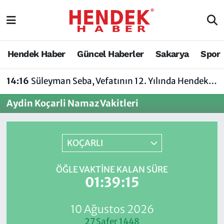
Hendek Haber
Hendek Haber
Sakarya Nöbetçi Eczaneler
Hendek Haber
Güncel Haberler
Sakarya
Spor
Güncel Haberler
Güncel Haberler
Sakarya Hava Durumu
14:16
Süleyman Seba, Vefatının 12. Yılında Hendek’te Anılacak
Sakarya
Siyaset
Sakarya Trafik Yoğunluk Haritası
Aydin Koçarli Namaz Vakitleri
Spor
Sakarya
Süper Lig Puan Durumu ve Fikstür
Nöbetçi Eczaneler
Hakkında
Tüm Manşetler
KOÇARLI
Vefat Edenler
Hendek Haber Reklam Servisi
Son Dakika Haberleri
ÖĞLE VAKTINE KALAN SÜRE
01:39:15
Künye
Haber Arşivi
10 Ağustos 2026
İletişim
27 Safer 1448