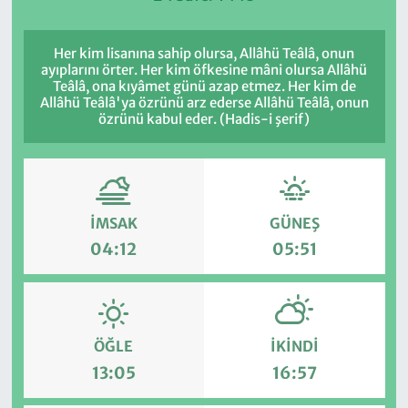
Her kim lisanına sahip olursa, Allâhü Teâlâ, onun
ayıplarını örter. Her kim öfkesine mâni olursa Allâhü
Teâlâ, ona kıyâmet günü azap etmez. Her kim de
Allâhü Teâlâ'ya özrünü arz ederse Allâhü Teâlâ, onun
özrünü kabul eder. (Hadis-i şerif)
İMSAK
GÜNEŞ
04:12
05:51
ÖĞLE
İKINDI
13:05
16:57