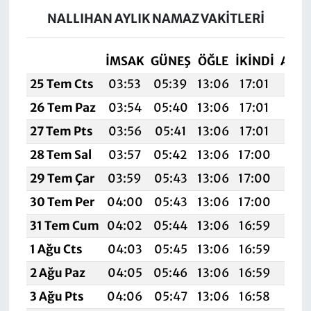
NALLIHAN AYLIK NAMAZ VAKITLERI
İMSAK
GÜNEŞ
ÖĞLE
İKINDI
AKŞ
25 Tem Cts
03:53
05:39
13:06
17:01
20:
26 Tem Paz
03:54
05:40
13:06
17:01
20:
27 Tem Pts
03:56
05:41
13:06
17:01
20:
28 Tem Sal
03:57
05:42
13:06
17:00
20:
29 Tem Çar
03:59
05:43
13:06
17:00
20:
30 Tem Per
04:00
05:43
13:06
17:00
20:
31 Tem Cum
04:02
05:44
13:06
16:59
20:
1 Ağu Cts
04:03
05:45
13:06
16:59
20:
2 Ağu Paz
04:05
05:46
13:06
16:59
20:
3 Ağu Pts
04:06
05:47
13:06
16:58
20: