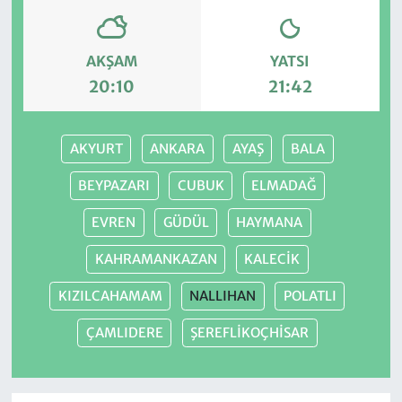
AKŞAM
YATSI
20:10
21:42
AKYURT
ANKARA
AYAŞ
BALA
BEYPAZARI
CUBUK
ELMADAĞ
EVREN
GÜDÜL
HAYMANA
KAHRAMANKAZAN
KALECİK
KIZILCAHAMAM
NALLIHAN
POLATLI
ÇAMLIDERE
ŞEREFLİKOÇHİSAR