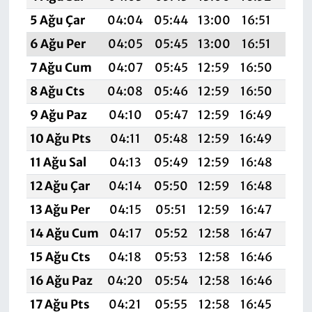
5 Ağu Çar
04:04
05:44
13:00
16:51
20:
6 Ağu Per
04:05
05:45
13:00
16:51
20:
7 Ağu Cum
04:07
05:45
12:59
16:50
20:
8 Ağu Cts
04:08
05:46
12:59
16:50
20:
9 Ağu Paz
04:10
05:47
12:59
16:49
20:
10 Ağu Pts
04:11
05:48
12:59
16:49
20:
11 Ağu Sal
04:13
05:49
12:59
16:48
19:
12 Ağu Çar
04:14
05:50
12:59
16:48
19:
13 Ağu Per
04:15
05:51
12:59
16:47
19:
14 Ağu Cum
04:17
05:52
12:58
16:47
19:
15 Ağu Cts
04:18
05:53
12:58
16:46
19:
16 Ağu Paz
04:20
05:54
12:58
16:46
19:
17 Ağu Pts
04:21
05:55
12:58
16:45
19: