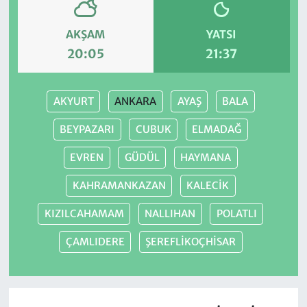
AKŞAM
YATSI
20:05
21:37
AKYURT
ANKARA
AYAŞ
BALA
BEYPAZARI
CUBUK
ELMADAĞ
EVREN
GÜDÜL
HAYMANA
KAHRAMANKAZAN
KALECİK
KIZILCAHAMAM
NALLIHAN
POLATLI
ÇAMLIDERE
ŞEREFLİKOÇHİSAR