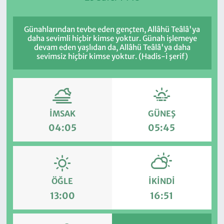
Günahlarından tevbe eden gençten, Allâhü Teâlâ'ya
daha sevimli hiçbir kimse yoktur. Günah işlemeye
devam eden yaşlıdan da, Allâhü Teâlâ'ya daha
sevimsiz hiçbir kimse yoktur. (Hadis-i şerif)
İMSAK
GÜNEŞ
04:05
05:45
ÖĞLE
İKINDI
13:00
16:51