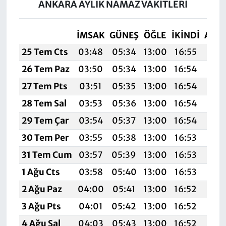
ANKARA AYLIK NAMAZ VAKITLERI
İMSAK
GÜNEŞ
ÖĞLE
İKINDI
AKŞ
25 Tem Cts
03:48
05:34
13:00
16:55
20:
26 Tem Paz
03:50
05:34
13:00
16:54
20:
27 Tem Pts
03:51
05:35
13:00
16:54
20:
28 Tem Sal
03:53
05:36
13:00
16:54
20:
29 Tem Çar
03:54
05:37
13:00
16:54
20:
30 Tem Per
03:55
05:38
13:00
16:53
20:
31 Tem Cum
03:57
05:39
13:00
16:53
20:
1 Ağu Cts
03:58
05:40
13:00
16:53
20:
2 Ağu Paz
04:00
05:41
13:00
16:52
20:
3 Ağu Pts
04:01
05:42
13:00
16:52
20:
4 Ağu Sal
04:03
05:43
13:00
16:52
20: