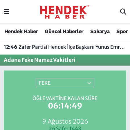
Hendek Haber
Hendek Haber
Sakarya Nöbetçi Eczaneler
Hendek Haber
Güncel Haberler
Sakarya
Spor
Güncel Haberler
Güncel Haberler
Sakarya Hava Durumu
12:46
Zafer Partisi Hendek İlçe Başkanı Yunus Emre Uzun'dan Tartışma Yaratan Açıklamaya Tepki
Sakarya
Siyaset
Sakarya Trafik Yoğunluk Haritası
Adana Feke Namaz Vakitleri
Spor
Sakarya
Süper Lig Puan Durumu ve Fikstür
Nöbetçi Eczaneler
Hakkında
Tüm Manşetler
FEKE
Vefat Edenler
Hendek Haber Reklam Servisi
Son Dakika Haberleri
ÖĞLE VAKTINE KALAN SÜRE
06:14:49
Künye
Haber Arşivi
9 Ağustos 2026
İletişim
26 Safer 1448