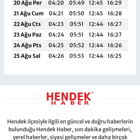
20 Ağu Per
04:20
05:49
12:45
16:29
19:3
21 Ağu Cum
04:21
05:50
12:45
16:28
19:
22 Ağu Cts
04:23
05:51
12:44
16:27
19:
23 Ağu Paz
04:24
05:51
12:44
16:27
19:
24 Ağu Pts
04:25
05:52
12:44
16:26
19:
25 Ağu Sal
04:26
05:53
12:44
16:25
19:
Hendek ilçesiyle ilgili en güncel ve doğru haberlerin
bulunduğu Hendek Haber, son dakika gelişmeleri,
yerel haberler, siyasi gelişmeler ve daha birçok