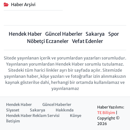
Haber Arşivi
Hendek Haber
Güncel Haberler
Sakarya
Spor
Nöbetçi Eczaneler
Vefat Edenler
Sitede yayınlanan içerik ve yorumlardan yazarları sorumludur.
Yayınlanan yorumlardan Hendek Haber sorumlu tutulamaz.
Sitedeki tüm harici linkler ayrı bir sayfada açılır. Sitemizde
yayınlanan haber, köşe yazıları ve fotoğraflar izin alınmaksızın
kaynak gösterilse dahi, herhangi bir ortamda kullanılamaz ve
yayınlanamaz
Hendek Haber
Güncel Haberler
Haber Yazılımı:
Siyaset
Sakarya
Hakkında
TE Bilişim
|
Hendek Haber Reklam Servisi
Künye
Copyright ©
İletişim
2026