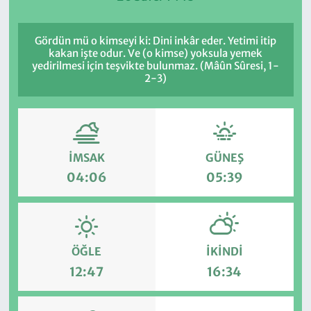
Gördün mü o kimseyi ki: Dini inkâr eder. Yetimi itip
kakan işte odur. Ve (o kimse) yoksula yemek
yedirilmesi için teşvikte bulunmaz. (Mâûn Sûresi, 1-
2-3)
İMSAK
GÜNEŞ
04:06
05:39
ÖĞLE
İKINDI
12:47
16:34