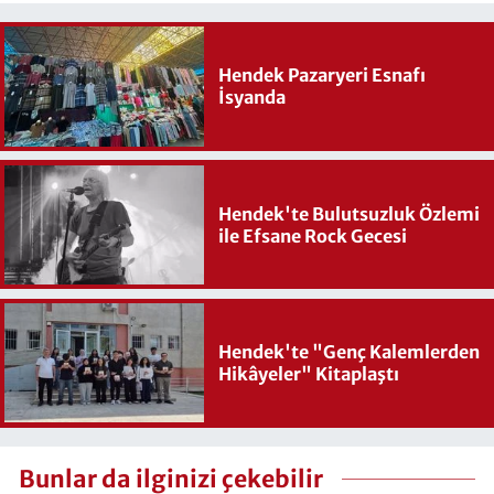
Hendek Pazaryeri Esnafı
İsyanda
Hendek'te Bulutsuzluk Özlemi
ile Efsane Rock Gecesi
Hendek'te "Genç Kalemlerden
Hikâyeler" Kitaplaştı
Bunlar da ilginizi çekebilir