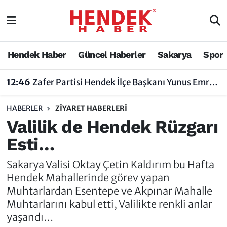
Hendek Haber
Hendek Haber
Sakarya Nöbetçi Eczaneler
Hendek Haber
Güncel Haberler
Sakarya
Spor
Güncel Haberler
Güncel Haberler
Sakarya Hava Durumu
12:46
Zafer Partisi Hendek İlçe Başkanı Yunus Emre Uzun'dan Tartışma Yaratan Açıklamaya Tepki
Sakarya
Siyaset
Sakarya Trafik Yoğunluk Haritası
HABERLER
ZIYARET HABERLERI
Spor
Sakarya
Süper Lig Puan Durumu ve Fikstür
Valilik de Hendek Rüzgarı
Esti…
Nöbetçi Eczaneler
Hakkında
Tüm Manşetler
Sakarya Valisi Oktay Çetin Kaldırım bu Hafta
Vefat Edenler
Hendek Haber Reklam Servisi
Son Dakika Haberleri
Hendek Mahallerinde görev yapan
Muhtarlardan Esentepe ve Akpınar Mahalle
Künye
Haber Arşivi
Muhtarlarını kabul etti, Valilikte renkli anlar
yaşandı…
İletişim