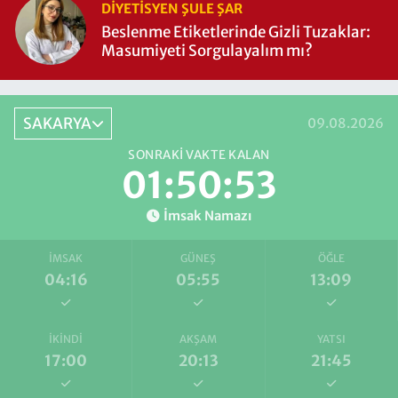
DIYETISYEN ŞULE ŞAR
Beslenme Etiketlerinde Gizli Tuzaklar:
Masumiyeti Sorgulayalım mı?
SAKARYA
09.08.2026
SONRAKI VAKTE KALAN
01:50:53
İmsak Namazı
İMSAK
GÜNEŞ
ÖĞLE
04:16
05:55
13:09
İKINDI
AKŞAM
YATSI
17:00
20:13
21:45