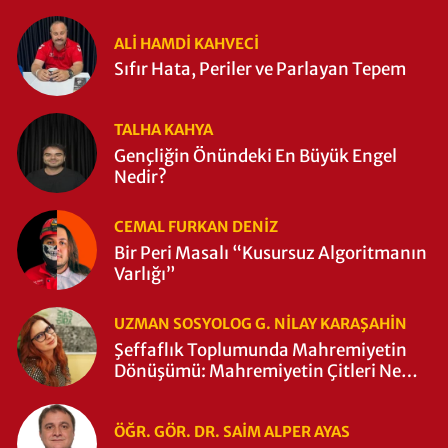
ALI HAMDI KAHVECİ
Sıfır Hata, Periler ve Parlayan Tepem
TALHA KAHYA
Gençliğin Önündeki En Büyük Engel
Nedir?
CEMAL FURKAN DENİZ
Bir Peri Masalı “Kusursuz Algoritmanın
Varlığı”
UZMAN SOSYOLOG G. NILAY KARAŞAHİN
Şeffaflık Toplumunda Mahremiyetin
Dönüşümü: Mahremiyetin Çitleri Ne
Zaman Yıkıldı?
ÖĞR. GÖR. DR. SAIM ALPER AYAS