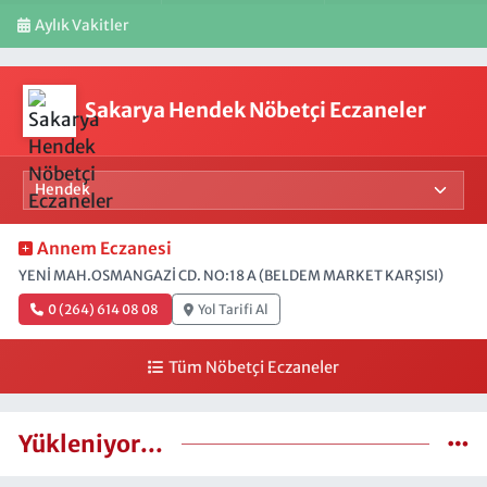
Aylık Vakitler
Sakarya Hendek Nöbetçi Eczaneler
Annem Eczanesi
YENİ MAH.OSMANGAZİ CD. NO:18 A (BELDEM MARKET KARŞISI)
0 (264) 614 08 08
Yol Tarifi Al
Tüm Nöbetçi Eczaneler
Yükleniyor...