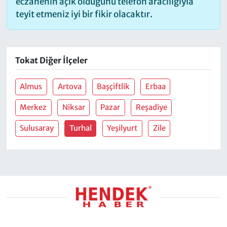
eczanenin açık olduğunu telefon aracılığıyla
teyit etmeniz iyi bir fikir olacaktır.
Tokat Diğer İlçeler
Almus
Artova
Başçiftlik
Erbaa
Merkez
Niksar
Pazar
Reşadiye
Sulusaray
Turhal
Yeşilyurt
Zile