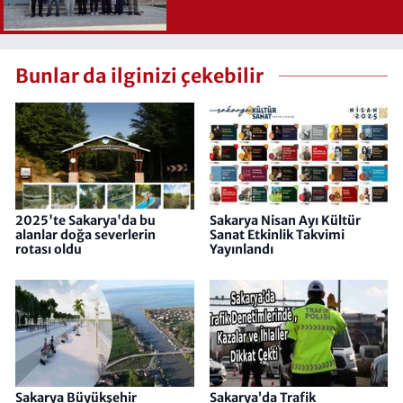
Bunlar da ilginizi çekebilir
2025'te Sakarya'da bu
Sakarya Nisan Ayı Kültür
alanlar doğa severlerin
Sanat Etkinlik Takvimi
rotası oldu
Yayınlandı
Sakarya Büyükşehir
Sakarya’da Trafik