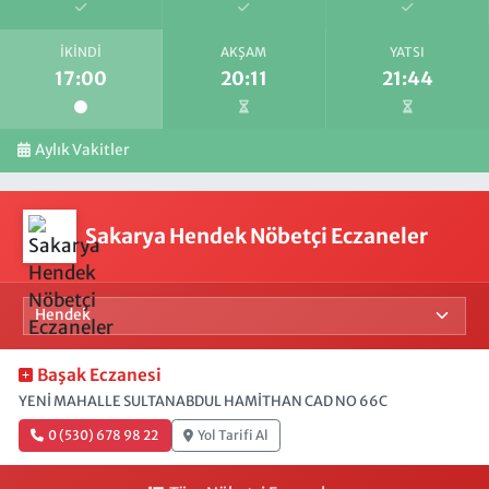
İKINDI
AKŞAM
YATSI
17:00
20:11
21:44
Aylık Vakitler
Sakarya Hendek Nöbetçi Eczaneler
Başak Eczanesi
YENİ MAHALLE SULTANABDUL HAMİTHAN CAD NO 66C
0 (530) 678 98 22
Yol Tarifi Al