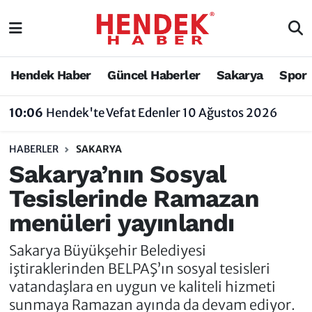
Hendek Haber
Hendek Haber
Sakarya Nöbetçi Eczaneler
Hendek Haber
Güncel Haberler
Sakarya
Spor
Güncel Haberler
Güncel Haberler
Sakarya Hava Durumu
10:06
Hendek'te Vefat Edenler 10 Ağustos 2026
Sakarya
Siyaset
Sakarya Trafik Yoğunluk Haritası
HABERLER
SAKARYA
Spor
Sakarya
Süper Lig Puan Durumu ve Fikstür
Sakarya’nın Sosyal
Tesislerinde Ramazan
Nöbetçi Eczaneler
Hakkında
Tüm Manşetler
menüleri yayınlandı
Vefat Edenler
Hendek Haber Reklam Servisi
Son Dakika Haberleri
Sakarya Büyükşehir Belediyesi
Künye
Haber Arşivi
iştiraklerinden BELPAŞ’ın sosyal tesisleri
vatandaşlara en uygun ve kaliteli hizmeti
İletişim
sunmaya Ramazan ayında da devam ediyor.