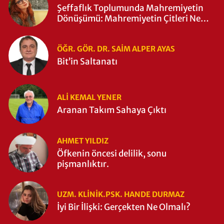
Şeffaflık Toplumunda Mahremiyetin
Dönüşümü: Mahremiyetin Çitleri Ne
Zaman Yıkıldı?
ÖĞR. GÖR. DR. SAIM ALPER AYAS
Bit’in Saltanatı
ALI KEMAL YENER
Aranan Takım Sahaya Çıktı
AHMET YILDIZ
Öfkenin öncesi delilik, sonu
pişmanlıktır.
UZM. KLINIK.PSK. HANDE DURMAZ
İyi Bir İlişki: Gerçekten Ne Olmalı?