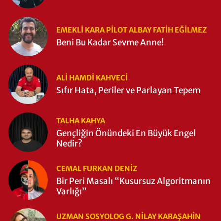
EMEKLI KARA PILOT ALBAY FATIH EĞİLMEZ
Beni Bu Kadar Sevme Anne!
ALI HAMDI KAHVECİ
Sıfır Hata, Periler ve Parlayan Tepem
TALHA KAHYA
Gençliğin Önündeki En Büyük Engel
Nedir?
CEMAL FURKAN DENİZ
Bir Peri Masalı “Kusursuz Algoritmanın
Varlığı”
UZMAN SOSYOLOG G. NILAY KARAŞAHİN