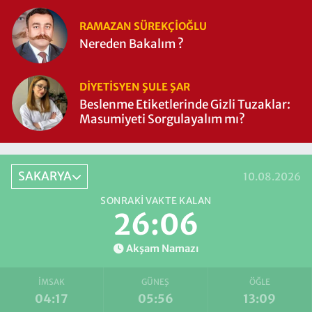
RAMAZAN SÜREKÇIOĞLU
Nereden Bakalım ?
DIYETISYEN ŞULE ŞAR
Beslenme Etiketlerinde Gizli Tuzaklar:
Masumiyeti Sorgulayalım mı?
SAKARYA
10.08.2026
SONRAKI VAKTE KALAN
26:05
Akşam Namazı
İMSAK
GÜNEŞ
ÖĞLE
04:17
05:56
13:09