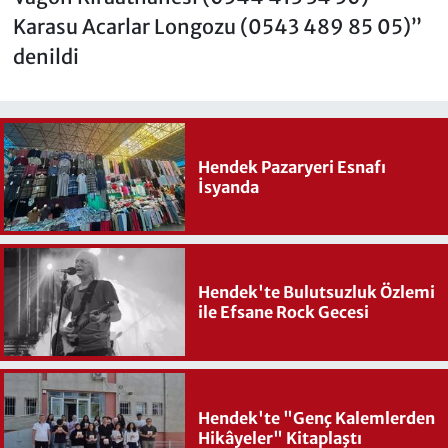
Karasu Acarlar Longozu (0543 489 85 05)”
denildi
Hendek Pazaryeri Esnafı
İsyanda
Hendek'te Bulutsuzluk Özlemi
ile Efsane Rock Gecesi
Hendek'te "Genç Kalemlerden
Hikâyeler" Kitaplaştı