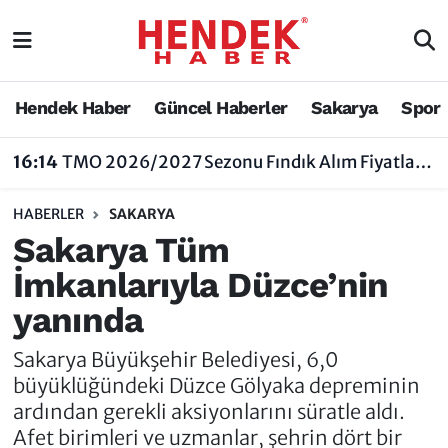
Hendek Haber
Hendek Haber
Sakarya Nöbetçi Eczaneler
Hendek Haber
Güncel Haberler
Sakarya
Spor
Güncel Haberler
Güncel Haberler
Sakarya Hava Durumu
16:14
TMO 2026/2027 Sezonu Fındık Alım Fiyatlarını Açıkladı
Sakarya
Siyaset
Sakarya Trafik Yoğunluk Haritası
HABERLER
SAKARYA
Spor
Sakarya
Süper Lig Puan Durumu ve Fikstür
Sakarya Tüm
İmkanlarıyla Düzce’nin
Nöbetçi Eczaneler
Hakkında
Tüm Manşetler
yanında
Vefat Edenler
Hendek Haber Reklam Servisi
Son Dakika Haberleri
Sakarya Büyükşehir Belediyesi, 6,0
Künye
Haber Arşivi
büyüklüğündeki Düzce Gölyaka depreminin
ardından gerekli aksiyonlarını süratle aldı.
İletişim
Afet birimleri ve uzmanlar, şehrin dört bir