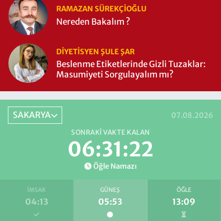
RAMAZAN SÜREKÇIOĞLU
Nereden Bakalım ?
DIYETISYEN ŞULE ŞAR
Beslenme Etiketlerinde Gizli Tuzaklar:
Masumiyeti Sorgulayalım mı?
SAKARYA
07.08.2026
SONRAKI VAKTE KALAN
06:31:21
Öğle Namazı
İMSAK
GÜNEŞ
ÖĞLE
04:13
05:53
13:09