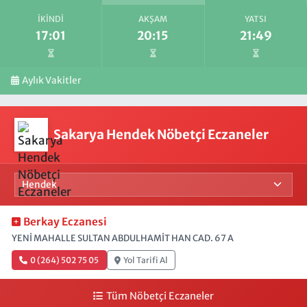
İKINDI
AKŞAM
YATSI
17:01
20:15
21:49
Aylık Vakitler
Sakarya Hendek Nöbetçi Eczaneler
Berkay Eczanesi
YENİ MAHALLE SULTAN ABDULHAMİT HAN CAD. 67 A
0 (264) 502 75 05
Yol Tarifi Al
Tüm Nöbetçi Eczaneler