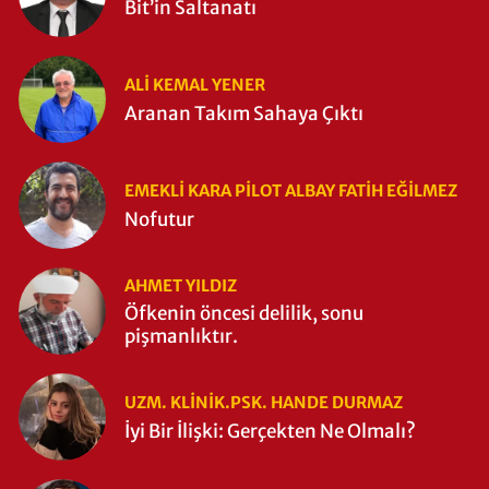
Bit’in Saltanatı
ALI KEMAL YENER
Aranan Takım Sahaya Çıktı
EMEKLI KARA PILOT ALBAY FATIH EĞİLMEZ
Nofutur
AHMET YILDIZ
Öfkenin öncesi delilik, sonu
pişmanlıktır.
UZM. KLINIK.PSK. HANDE DURMAZ
İyi Bir İlişki: Gerçekten Ne Olmalı?