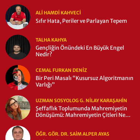
ALI HAMDI KAHVECİ
Sıfır Hata, Periler ve Parlayan Tepem
TALHA KAHYA
Gençliğin Önündeki En Büyük Engel
Nedir?
CEMAL FURKAN DENİZ
Bir Peri Masalı “Kusursuz Algoritmanın
Varlığı”
UZMAN SOSYOLOG G. NILAY KARAŞAHİN
Şeffaflık Toplumunda Mahremiyetin
Dönüşümü: Mahremiyetin Çitleri Ne
Zaman Yıkıldı?
ÖĞR. GÖR. DR. SAIM ALPER AYAS