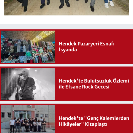
Hendek Pazaryeri Esnafı
İsyanda
Hendek'te Bulutsuzluk Özlemi
ile Efsane Rock Gecesi
Hendek'te "Genç Kalemlerden
Hikâyeler" Kitaplaştı