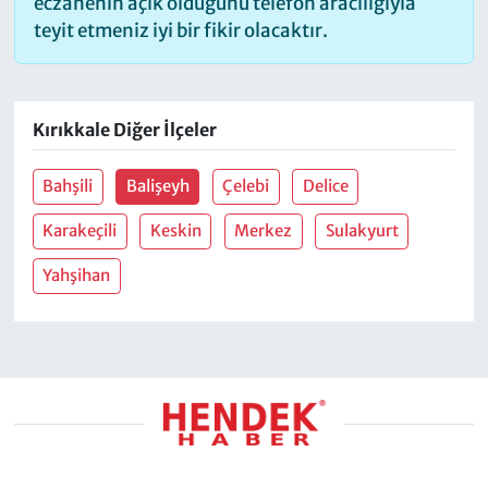
eczanenin açık olduğunu telefon aracılığıyla
teyit etmeniz iyi bir fikir olacaktır.
Kırıkkale Diğer İlçeler
Bahşili
Balişeyh
Çelebi
Delice
Karakeçili
Keskin
Merkez
Sulakyurt
Yahşihan