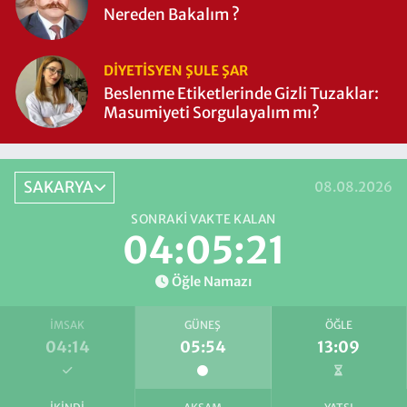
Nereden Bakalım ?
DIYETISYEN ŞULE ŞAR
Beslenme Etiketlerinde Gizli Tuzaklar:
Masumiyeti Sorgulayalım mı?
SAKARYA
08.08.2026
SONRAKI VAKTE KALAN
04:05:20
Öğle Namazı
İMSAK
GÜNEŞ
ÖĞLE
04:14
05:54
13:09