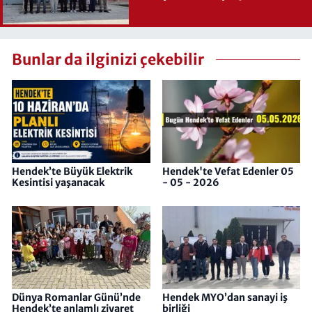
Bunlar da ilginizi çekebilir
Hendek’te Büyük Elektrik
Hendek'te Vefat Edenler 05
Kesintisi yaşanacak
- 05 - 2026
Dünya Romanlar Günü’nde
Hendek MYO’dan sanayi iş
Hendek’te anlamlı ziyaret
birliği