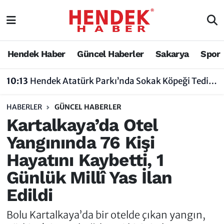
Hendek Haber
Hendek Haber
Sakarya Nöbetçi Eczaneler
Hendek Haber
Güncel Haberler
Sakarya
Spor
Güncel Haberler
Güncel Haberler
Sakarya Hava Durumu
10:13
Hendek Atatürk Parkı’nda Sokak Köpeği Tedirginliği
Sakarya
Siyaset
Sakarya Trafik Yoğunluk Haritası
HABERLER
GÜNCEL HABERLER
Spor
Sakarya
Süper Lig Puan Durumu ve Fikstür
Kartalkaya’da Otel
Yangınında 76 Kişi
Nöbetçi Eczaneler
Hakkında
Tüm Manşetler
Hayatını Kaybetti, 1
Vefat Edenler
Hendek Haber Reklam Servisi
Son Dakika Haberleri
Günlük Millî Yas İlan
Edildi
Künye
Haber Arşivi
Bolu Kartalkaya’da bir otelde çıkan yangın,
İletişim