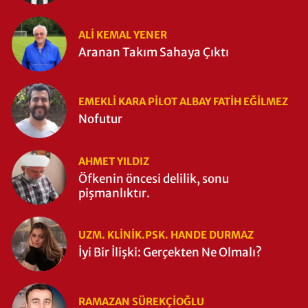
ALI KEMAL YENER
Aranan Takım Sahaya Çıktı
EMEKLI KARA PILOT ALBAY FATIH EĞİLMEZ
Nofutur
AHMET YILDIZ
Öfkenin öncesi delilik, sonu
pişmanlıktır.
UZM. KLINIK.PSK. HANDE DURMAZ
İyi Bir İlişki: Gerçekten Ne Olmalı?
RAMAZAN SÜREKÇIOĞLU