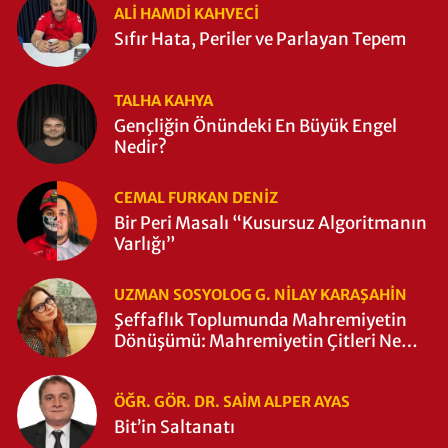
ALI HAMDI KAHVECİ
Sıfır Hata, Periler ve Parlayan Tepem
TALHA KAHYA
Gençliğin Önündeki En Büyük Engel
Nedir?
CEMAL FURKAN DENİZ
Bir Peri Masalı “Kusursuz Algoritmanın
Varlığı”
UZMAN SOSYOLOG G. NILAY KARAŞAHİN
Şeffaflık Toplumunda Mahremiyetin
Dönüşümü: Mahremiyetin Çitleri Ne
Zaman Yıkıldı?
ÖĞR. GÖR. DR. SAIM ALPER AYAS
Bit’in Saltanatı