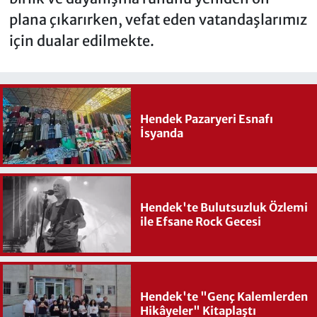
plana çıkarırken, vefat eden vatandaşlarımız
için dualar edilmekte.
Hendek Pazaryeri Esnafı
İsyanda
Hendek'te Bulutsuzluk Özlemi
ile Efsane Rock Gecesi
Hendek'te "Genç Kalemlerden
Hikâyeler" Kitaplaştı