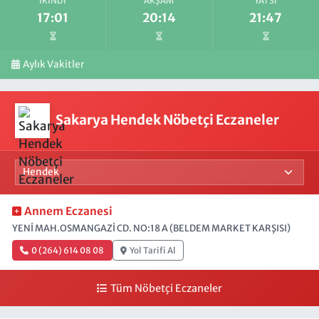
İKINDI
AKŞAM
YATSI
17:01
20:14
21:47
Aylık Vakitler
Sakarya Hendek Nöbetçi Eczaneler
Annem Eczanesi
YENİ MAH.OSMANGAZİ CD. NO:18 A (BELDEM MARKET KARŞISI)
0 (264) 614 08 08
Yol Tarifi Al
Tüm Nöbetçi Eczaneler