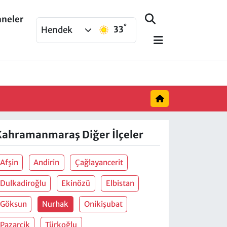
aneler
°
33
Hendek
Kahramanmaraş Diğer İlçeler
Afşin
Andirin
Çağlayancerit
Dulkadiroğlu
Ekinözü
Elbistan
Göksun
Nurhak
Onikişubat
Pazarcik
Türkoğlu