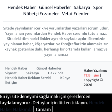
Hendek Haber
Güncel Haberler
Sakarya
Spor
Nöbetçi Eczaneler
Vefat Edenler
Sitede yayınlanan içerik ve yorumlardan yazarları sorumludur.
Yayınlanan yorumlardan Hendek Haber sorumlu tutulamaz.
Sitedeki tüm harici linkler ayrı bir sayfada açılır. Sitemizde
yayınlanan haber, köşe yazıları ve fotoğraflar izin alınmaksızın
kaynak gösterilse dahi, herhangi bir ortamda kullanılamaz ve
yayınlanamaz
Hendek Haber
Güncel Haberler
Haber Yazılımı:
Siyaset
Sakarya
Hakkında
TE Bilişim
|
Hendek Haber Reklam Servisi
Künye
Copyright ©
İletişim
2026
En iyi site deneyimi sağlamak için çerezlerden
faydalanıyoruz. Detaylar için lütfen tıklayın.
Hendek
Haber Hakkında
Tamam