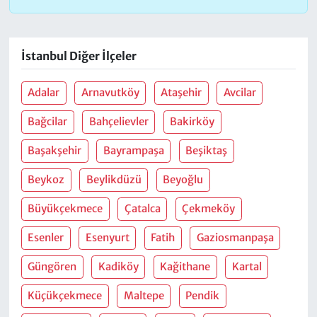
İstanbul Diğer İlçeler
Adalar
Arnavutköy
Ataşehir
Avcilar
Bağcilar
Bahçelievler
Bakirköy
Başakşehir
Bayrampaşa
Beşiktaş
Beykoz
Beylikdüzü
Beyoğlu
Büyükçekmece
Çatalca
Çekmeköy
Esenler
Esenyurt
Fatih
Gaziosmanpaşa
Güngören
Kadiköy
Kağithane
Kartal
Küçükçekmece
Maltepe
Pendik