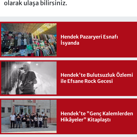
olarak ulaşa bilirsiniz.
Hendek Pazaryeri Esnafı
İsyanda
Hendek'te Bulutsuzluk Özlemi
ile Efsane Rock Gecesi
Hendek'te "Genç Kalemlerden
Hikâyeler" Kitaplaştı