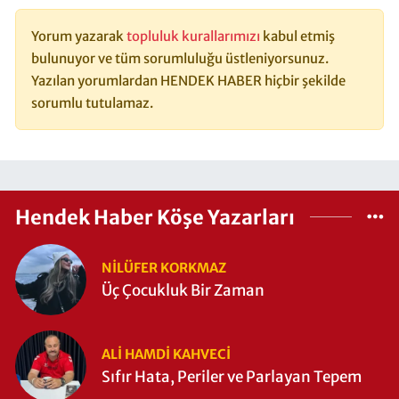
Yorum yazarak
topluluk kurallarımızı
kabul etmiş
bulunuyor ve tüm sorumluluğu üstleniyorsunuz.
Yazılan yorumlardan HENDEK HABER hiçbir şekilde
sorumlu tutulamaz.
Hendek Haber Köşe Yazarları
NILÜFER KORKMAZ
Üç Çocukluk Bir Zaman
ALI HAMDI KAHVECİ
Sıfır Hata, Periler ve Parlayan Tepem