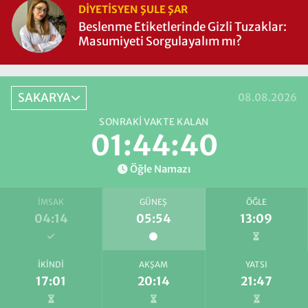
DIYETISYEN ŞULE ŞAR
Beslenme Etiketlerinde Gizli Tuzaklar:
Masumiyeti Sorgulayalım mı?
SAKARYA
08.08.2026
SONRAKI VAKTE KALAN
01:44:40
Öğle Namazı
İMSAK
GÜNEŞ
ÖĞLE
04:14
05:54
13:09
İKINDI
AKŞAM
YATSI
17:01
20:14
21:47