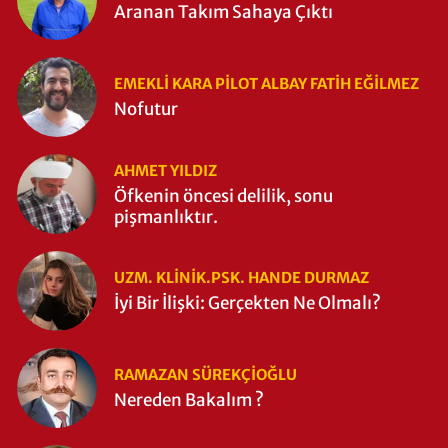
Aranan Takım Sahaya Çıktı
EMEKLI KARA PILOT ALBAY FATIH EĞİLMEZ
Nofutur
AHMET YILDIZ
Öfkenin öncesi delilik, sonu
pişmanlıktır.
UZM. KLINIK.PSK. HANDE DURMAZ
İyi Bir İlişki: Gerçekten Ne Olmalı?
RAMAZAN SÜREKÇIOĞLU
Nereden Bakalım ?