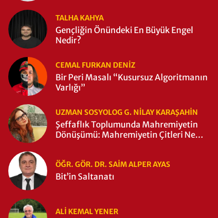
TALHA KAHYA
Gençliğin Önündeki En Büyük Engel
Nedir?
CEMAL FURKAN DENİZ
Bir Peri Masalı “Kusursuz Algoritmanın
Varlığı”
UZMAN SOSYOLOG G. NILAY KARAŞAHİN
Şeffaflık Toplumunda Mahremiyetin
Dönüşümü: Mahremiyetin Çitleri Ne
Zaman Yıkıldı?
ÖĞR. GÖR. DR. SAIM ALPER AYAS
Bit’in Saltanatı
ALI KEMAL YENER