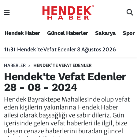
Hendek Haber
Hendek Haber
Sakarya Nöbetçi Eczaneler
Hendek Haber
Güncel Haberler
Sakarya
Spor
Güncel Haberler
Güncel Haberler
Sakarya Hava Durumu
11:31
Hendek'te Vefat Edenler 8 Ağustos 2026
Sakarya
Siyaset
Sakarya Trafik Yoğunluk Haritası
HABERLER
HENDEK'TE VEFAT EDENLER
Spor
Sakarya
Süper Lig Puan Durumu ve Fikstür
Hendek'te Vefat Edenler
28 - 08 - 2024
Nöbetçi Eczaneler
Hakkında
Tüm Manşetler
Hendek Bayraktepe Mahallesinde olup vefat
Vefat Edenler
Hendek Haber Reklam Servisi
Son Dakika Haberleri
eden kişilerin yakınlarına Hendek Haber
ailesi olarak başsağlığı ve sabır dileriz. Gün
Künye
Haber Arşivi
içerisinde gelen vefat haberleri ile ilgil, bize
ulaşan cenaze haberlerini buradan güncel
İletişim