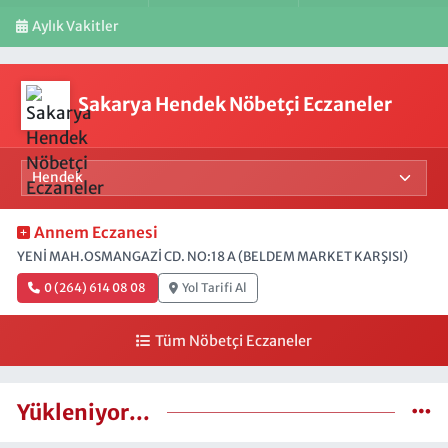
Aylık Vakitler
Sakarya Hendek Nöbetçi Eczaneler
Annem Eczanesi
YENİ MAH.OSMANGAZİ CD. NO:18 A (BELDEM MARKET KARŞISI)
0 (264) 614 08 08
Yol Tarifi Al
Tüm Nöbetçi Eczaneler
Yükleniyor...