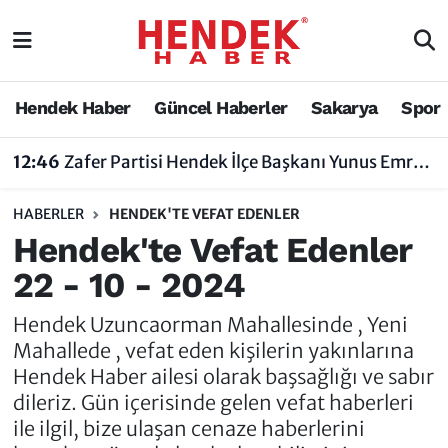
Hendek Haber
Hendek Haber
Sakarya Nöbetçi Eczaneler
Hendek Haber
Güncel Haberler
Sakarya
Spor
Güncel Haberler
Güncel Haberler
Sakarya Hava Durumu
12:46
Zafer Partisi Hendek İlçe Başkanı Yunus Emre Uzun'dan Tartışma Yaratan Açıklamaya Tepki
Sakarya
Siyaset
Sakarya Trafik Yoğunluk Haritası
HABERLER
HENDEK'TE VEFAT EDENLER
Spor
Sakarya
Süper Lig Puan Durumu ve Fikstür
Hendek'te Vefat Edenler
22 - 10 - 2024
Nöbetçi Eczaneler
Hakkında
Tüm Manşetler
Hendek Uzuncaorman Mahallesinde , Yeni
Vefat Edenler
Hendek Haber Reklam Servisi
Son Dakika Haberleri
Mahallede , vefat eden kişilerin yakınlarına
Hendek Haber ailesi olarak başsağlığı ve sabır
Künye
Haber Arşivi
dileriz. Gün içerisinde gelen vefat haberleri
ile ilgil, bize ulaşan cenaze haberlerini
İletişim