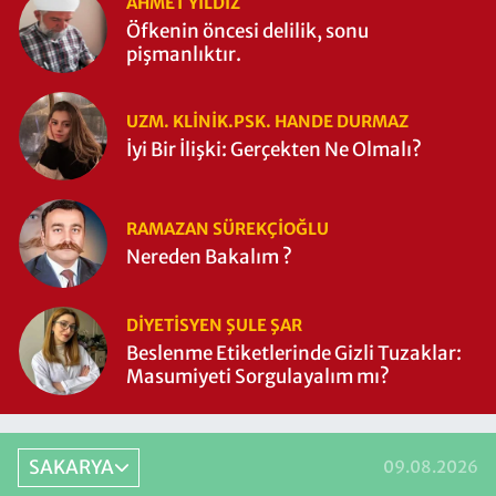
AHMET YILDIZ
Öfkenin öncesi delilik, sonu
pişmanlıktır.
UZM. KLINIK.PSK. HANDE DURMAZ
İyi Bir İlişki: Gerçekten Ne Olmalı?
RAMAZAN SÜREKÇIOĞLU
Nereden Bakalım ?
DIYETISYEN ŞULE ŞAR
Beslenme Etiketlerinde Gizli Tuzaklar:
Masumiyeti Sorgulayalım mı?
SAKARYA
09.08.2026