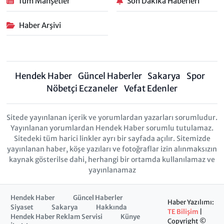
Tüm Manşetler
Son Dakika Haberleri
Haber Arşivi
Hendek Haber
Güncel Haberler
Sakarya
Spor
Nöbetçi Eczaneler
Vefat Edenler
Sitede yayınlanan içerik ve yorumlardan yazarları sorumludur.
Yayınlanan yorumlardan Hendek Haber sorumlu tutulamaz.
Sitedeki tüm harici linkler ayrı bir sayfada açılır. Sitemizde
yayınlanan haber, köşe yazıları ve fotoğraflar izin alınmaksızın
kaynak gösterilse dahi, herhangi bir ortamda kullanılamaz ve
yayınlanamaz
Hendek Haber
Güncel Haberler
Haber Yazılımı:
Siyaset
Sakarya
Hakkında
TE Bilişim
|
Hendek Haber Reklam Servisi
Künye
Copyright ©