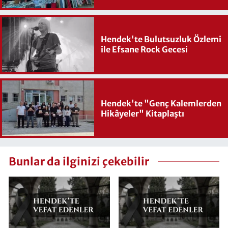
Hendek'te Bulutsuzluk Özlemi
ile Efsane Rock Gecesi
Hendek'te "Genç Kalemlerden
Hikâyeler" Kitaplaştı
Bunlar da ilginizi çekebilir