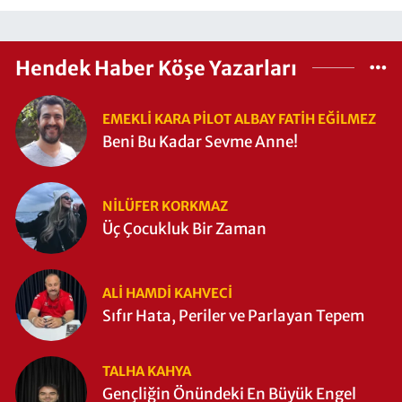
Hendek Haber Köşe Yazarları
EMEKLI KARA PILOT ALBAY FATIH EĞİLMEZ
Beni Bu Kadar Sevme Anne!
NILÜFER KORKMAZ
Üç Çocukluk Bir Zaman
ALI HAMDI KAHVECİ
Sıfır Hata, Periler ve Parlayan Tepem
TALHA KAHYA
Gençliğin Önündeki En Büyük Engel