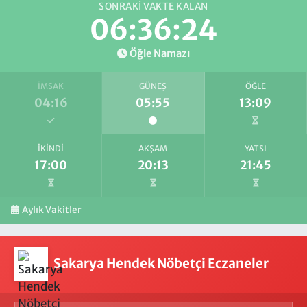
SONRAKI VAKTE KALAN
06:36:24
Öğle Namazı
İMSAK
GÜNEŞ
ÖĞLE
04:16
05:55
13:09
İKINDI
AKŞAM
YATSI
17:00
20:13
21:45
Aylık Vakitler
Sakarya Hendek Nöbetçi Eczaneler