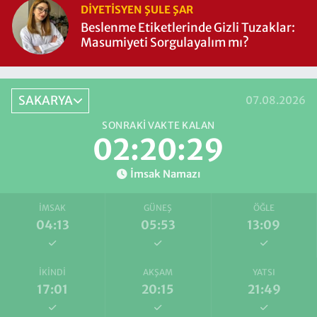
DIYETISYEN ŞULE ŞAR
Beslenme Etiketlerinde Gizli Tuzaklar:
Masumiyeti Sorgulayalım mı?
SAKARYA
07.08.2026
SONRAKI VAKTE KALAN
02:20:28
İmsak Namazı
İMSAK
GÜNEŞ
ÖĞLE
04:13
05:53
13:09
İKINDI
AKŞAM
YATSI
17:01
20:15
21:49