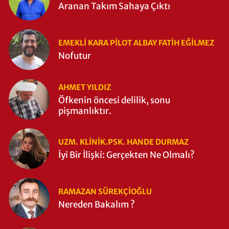
Aranan Takım Sahaya Çıktı
EMEKLI KARA PILOT ALBAY FATIH EĞİLMEZ
Nofutur
AHMET YILDIZ
Öfkenin öncesi delilik, sonu
pişmanlıktır.
UZM. KLINIK.PSK. HANDE DURMAZ
İyi Bir İlişki: Gerçekten Ne Olmalı?
RAMAZAN SÜREKÇIOĞLU
Nereden Bakalım ?