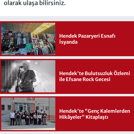
olarak ulaşa bilirsiniz.
Hendek Pazaryeri Esnafı
İsyanda
Hendek'te Bulutsuzluk Özlemi
ile Efsane Rock Gecesi
Hendek'te "Genç Kalemlerden
Hikâyeler" Kitaplaştı