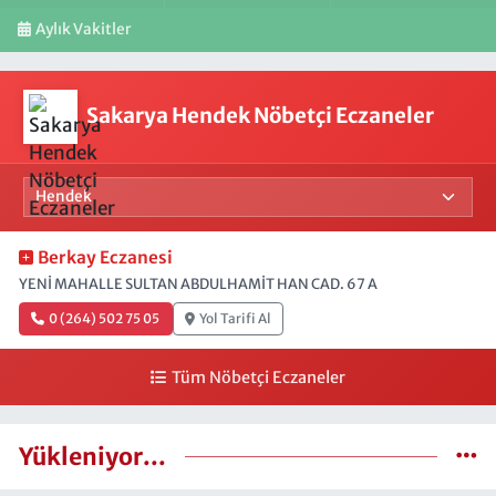
Aylık Vakitler
Sakarya Hendek Nöbetçi Eczaneler
Berkay Eczanesi
YENİ MAHALLE SULTAN ABDULHAMİT HAN CAD. 67 A
0 (264) 502 75 05
Yol Tarifi Al
Tüm Nöbetçi Eczaneler
Yükleniyor...