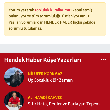
Yorum yazarak
topluluk kurallarımızı
kabul etmiş
bulunuyor ve tüm sorumluluğu üstleniyorsunuz.
Yazılan yorumlardan HENDEK HABER hiçbir şekilde
sorumlu tutulamaz.
Hendek Haber Köşe Yazarları
NILÜFER KORKMAZ
Üç Çocukluk Bir Zaman
ALI HAMDI KAHVECİ
Sıfır Hata, Periler ve Parlayan Tepem