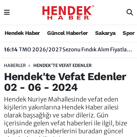
Hendek Haber
Hendek Haber
Sakarya Nöbetçi Eczaneler
Hendek Haber
Güncel Haberler
Sakarya
Spor
Güncel Haberler
Güncel Haberler
Sakarya Hava Durumu
16:14
TMO 2026/2027 Sezonu Fındık Alım Fiyatlarını Açıkladı
Sakarya
Siyaset
Sakarya Trafik Yoğunluk Haritası
HABERLER
HENDEK'TE VEFAT EDENLER
Spor
Sakarya
Süper Lig Puan Durumu ve Fikstür
Hendek'te Vefat Edenler
02 - 06 - 2024
Nöbetçi Eczaneler
Hakkında
Tüm Manşetler
Hendek Nuriye Mahallesinde vefat eden
Vefat Edenler
Hendek Haber Reklam Servisi
Son Dakika Haberleri
kişilerin yakınlarına Hendek Haber ailesi
olarak başsağlığı ve sabır dileriz. Gün
Künye
Haber Arşivi
içerisinde gelen vefat haberleri ile ilgil, bize
ulaşan cenaze haberlerini buradan güncel
İletişim