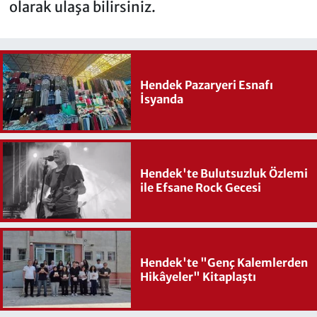
olarak ulaşa bilirsiniz.
Hendek Pazaryeri Esnafı
İsyanda
Hendek'te Bulutsuzluk Özlemi
ile Efsane Rock Gecesi
Hendek'te "Genç Kalemlerden
Hikâyeler" Kitaplaştı