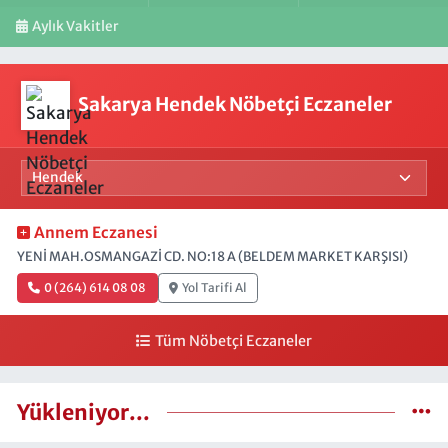
Aylık Vakitler
Sakarya Hendek Nöbetçi Eczaneler
Annem Eczanesi
YENİ MAH.OSMANGAZİ CD. NO:18 A (BELDEM MARKET KARŞISI)
0 (264) 614 08 08
Yol Tarifi Al
Tüm Nöbetçi Eczaneler
Yükleniyor...