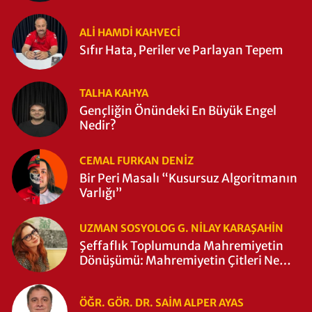
ALI HAMDI KAHVECİ
Sıfır Hata, Periler ve Parlayan Tepem
TALHA KAHYA
Gençliğin Önündeki En Büyük Engel
Nedir?
CEMAL FURKAN DENİZ
Bir Peri Masalı “Kusursuz Algoritmanın
Varlığı”
UZMAN SOSYOLOG G. NILAY KARAŞAHİN
Şeffaflık Toplumunda Mahremiyetin
Dönüşümü: Mahremiyetin Çitleri Ne
Zaman Yıkıldı?
ÖĞR. GÖR. DR. SAIM ALPER AYAS