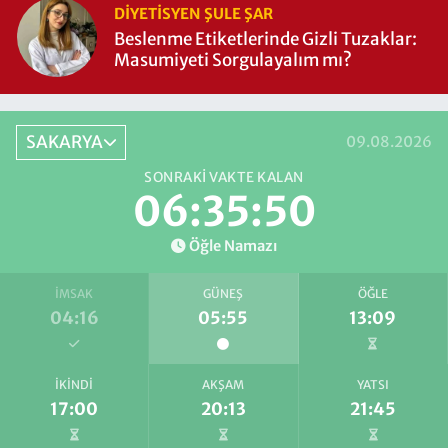
DIYETISYEN ŞULE ŞAR
Beslenme Etiketlerinde Gizli Tuzaklar:
Masumiyeti Sorgulayalım mı?
SAKARYA
09.08.2026
SONRAKI VAKTE KALAN
06:35:49
Öğle Namazı
İMSAK
GÜNEŞ
ÖĞLE
04:16
05:55
13:09
İKINDI
AKŞAM
YATSI
17:00
20:13
21:45