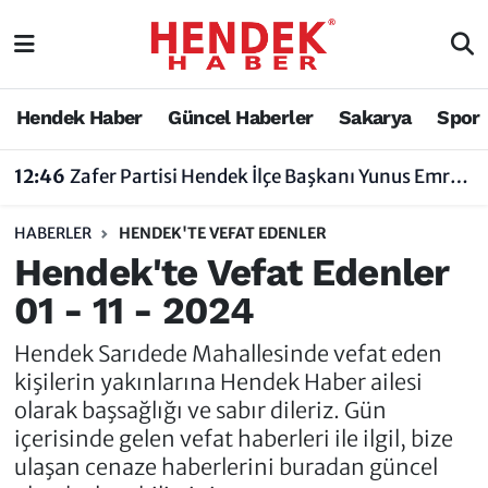
Hendek Haber
Hendek Haber
Sakarya Nöbetçi Eczaneler
Hendek Haber
Güncel Haberler
Sakarya
Spor
Güncel Haberler
Güncel Haberler
Sakarya Hava Durumu
12:46
Zafer Partisi Hendek İlçe Başkanı Yunus Emre Uzun'dan Tartışma Yaratan Açıklamaya Tepki
Sakarya
Siyaset
Sakarya Trafik Yoğunluk Haritası
HABERLER
HENDEK'TE VEFAT EDENLER
Spor
Sakarya
Süper Lig Puan Durumu ve Fikstür
Hendek'te Vefat Edenler
01 - 11 - 2024
Nöbetçi Eczaneler
Hakkında
Tüm Manşetler
Hendek Sarıdede Mahallesinde vefat eden
Vefat Edenler
Hendek Haber Reklam Servisi
Son Dakika Haberleri
kişilerin yakınlarına Hendek Haber ailesi
olarak başsağlığı ve sabır dileriz. Gün
Künye
Haber Arşivi
içerisinde gelen vefat haberleri ile ilgil, bize
ulaşan cenaze haberlerini buradan güncel
İletişim