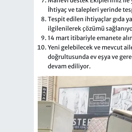
Manevî destek Ekiplerimiz ile ye
İhtiyaç ve talepleri yerinde tes
Tespit edilen ihtiyaçlar gıda y
ilgilenilerek çözümü sağlanıyor
14 mart itibariyle emanete alın
Yeni gelebilecek ve mevcut aile
doğrultusunda ev eşya ve gere
devam ediliyor.