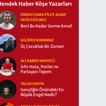
Hendek Haber Köşe Yazarları
EMEKLI KARA PILOT ALBAY
FATIH EĞİLMEZ
Beni Bu Kadar Sevme Anne!
NILÜFER KORKMAZ
Üç Çocukluk Bir Zaman
ALI HAMDI KAHVECİ
Sıfır Hata, Periler ve
Parlayan Tepem
TALHA KAHYA
Gençliğin Önündeki En
Büyük Engel Nedir?