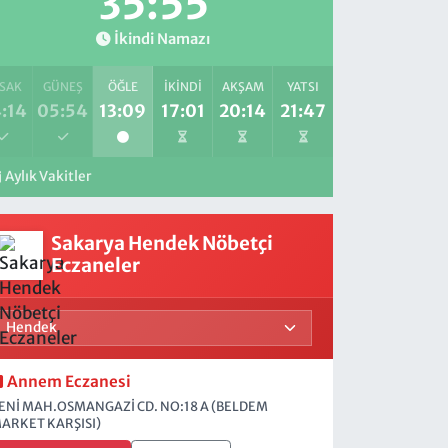
35:53
İkindi Namazı
SAK
GÜNEŞ
ÖĞLE
İKINDI
AKŞAM
YATSI
:14
05:54
13:09
17:01
20:14
21:47
Aylık Vakitler
Sakarya Hendek Nöbetçi
Eczaneler
Annem Eczanesi
ENİ MAH.OSMANGAZİ CD. NO:18 A (BELDEM
ARKET KARŞISI)