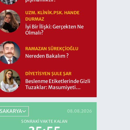
UZM. KLINIK.PSK. HANDE
DURMAZ
İyi Bir İlişki: Gerçekten Ne
Olmalı?
RAMAZAN SÜREKÇIOĞLU
Nereden Bakalım ?
DIYETISYEN ŞULE ŞAR
Beslenme Etiketlerinde Gizli
Tuzaklar: Masumiyeti
Sorgulayalım mı?
SAKARYA
08.08.2026
SONRAKI VAKTE KALAN