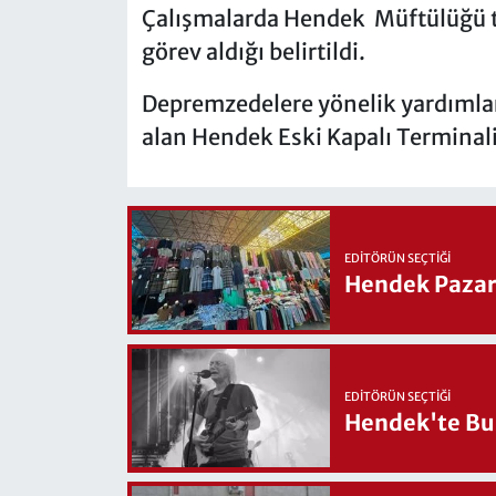
Çalışmalarda Hendek Müftülüğü tü
görev aldığı belirtildi.
Depremzedelere yönelik yardımla
alan Hendek Eski Kapalı Terminalin
EDITÖRÜN SEÇTIĞI
Hendek Pazary
EDITÖRÜN SEÇTIĞI
Hendek'te Bul