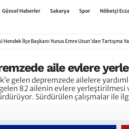
Güncel Haberler
Sakarya
Spor
Nöbetçi Ecz
isi Hendek İlçe Başkanı Yunus Emre Uzun'dan Tartışma Y
mzede aile evlere yerleşt
ek’e gelen depremzede ailelere yardım
elen 82 ailenin evlere yerleştirilmesi 
rdürüyor. Sürdürülen çalışmalar ile ilgi