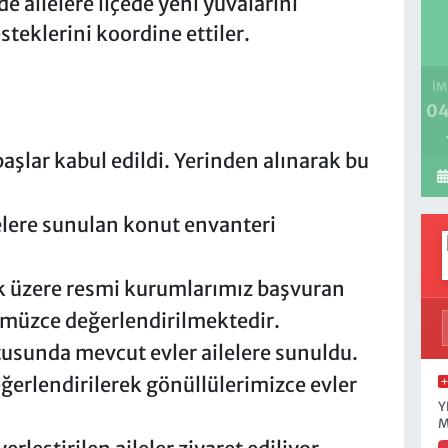
 ailelere ilçede yeni yuvalarını
teklerini koordine ettiler.
İM
04
aşlar kabul edildi. Yerinden alınarak bu
lere sunulan konut envanteri
 üzere resmi kurumlarımız başvuran
müzce değerlendirilmektedir.
tusunda mevcut evler ailelere sunuldu.
erlendirilerek gönüllülerimizce evler
Y
M