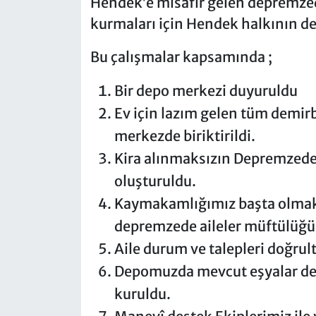
Hendek’e misafir gelen depremzede
kurmaları için Hendek halkının des
Bu çalışmalar kapsamında ;
Bir depo merkezi duyuruldu
Ev için lazım gelen tüm demirb
merkezde biriktirildi.
Kira alınmaksızın Depremzede
oluşturuldu.
Kaymakamlığımız başta olmak
depremzede aileler müftülüğü
Aile durum ve talepleri doğrul
Depomuzda mevcut eşyalar değ
kuruldu.