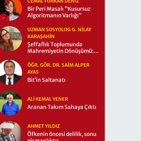
CEMAL FURKAN DENİZ
Bir Peri Masalı “Kusursuz
Algoritmanın Varlığı”
UZMAN SOSYOLOG G. NILAY
KARAŞAHİN
Şeffaflık Toplumunda
Mahremiyetin Dönüşümü:
Mahremiyetin Çitleri Ne
Zaman Yıkıldı?
ÖĞR. GÖR. DR. SAIM ALPER
AYAS
Bit’in Saltanatı
ALI KEMAL YENER
Aranan Takım Sahaya Çıktı
AHMET YILDIZ
Öfkenin öncesi delilik, sonu
pişmanlıktır.