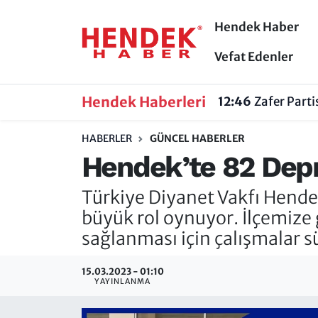
Hendek Haber
Hendek Haber
Hendek Haber
Sakarya Nöbetçi Eczaneler
Vefat Edenler
Güncel Haberler
Güncel Haberler
Sakarya Hava Durumu
Hendek Haberleri
12:46
Zafer Part
Sakarya
Siyaset
Sakarya Trafik Yoğunluk Haritası
HABERLER
GÜNCEL HABERLER
Hendek’te 82 Depre
Spor
Sakarya
Süper Lig Puan Durumu ve Fikstür
Türkiye Diyanet Vakfı Hend
Nöbetçi Eczaneler
Hakkında
Tüm Manşetler
büyük rol oynuyor. İlçemize g
Vefat Edenler
Hendek Haber Reklam Servisi
Son Dakika Haberleri
sağlanması için çalışmalar sü
Künye
Haber Arşivi
15.03.2023 - 01:10
YAYINLANMA
İletişim