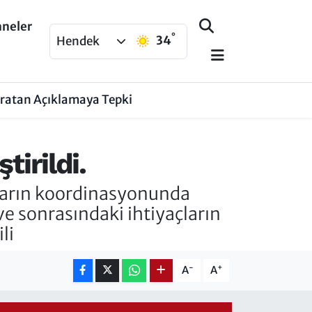
aneler
°
34
Hendek
aratan Açıklamaya Tepki
irildi.
ların koordinasyonunda
ve sonrasındaki ihtiyaçların
li
-
+
A
A