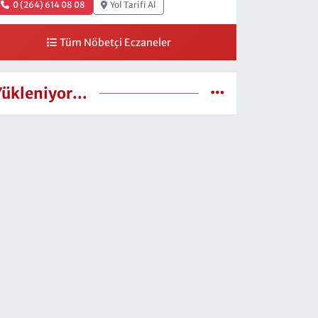
0 (264) 614 08 08
Yol Tarifi Al
Tüm Nöbetçi Eczaneler
Yükleniyor...