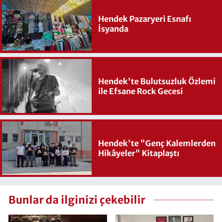
Hendek Pazaryeri Esnafı
İsyanda
Hendek'te Bulutsuzluk Özlemi
ile Efsane Rock Gecesi
Hendek'te "Genç Kalemlerden
Hikâyeler" Kitaplaştı
Bunlar da ilginizi çekebilir