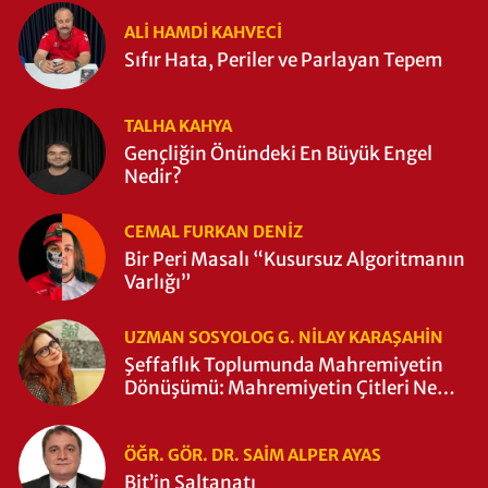
ALI HAMDI KAHVECİ
Sıfır Hata, Periler ve Parlayan Tepem
TALHA KAHYA
Gençliğin Önündeki En Büyük Engel
Nedir?
CEMAL FURKAN DENİZ
Bir Peri Masalı “Kusursuz Algoritmanın
Varlığı”
UZMAN SOSYOLOG G. NILAY KARAŞAHİN
Şeffaflık Toplumunda Mahremiyetin
Dönüşümü: Mahremiyetin Çitleri Ne
Zaman Yıkıldı?
ÖĞR. GÖR. DR. SAIM ALPER AYAS
Bit’in Saltanatı