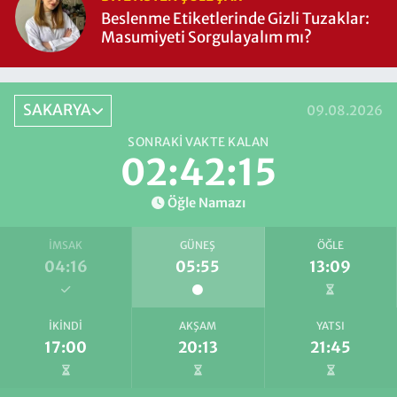
Beslenme Etiketlerinde Gizli Tuzaklar:
Masumiyeti Sorgulayalım mı?
SAKARYA
09.08.2026
SONRAKI VAKTE KALAN
02:42:15
Öğle Namazı
İMSAK
GÜNEŞ
ÖĞLE
04:16
05:55
13:09
İKINDI
AKŞAM
YATSI
17:00
20:13
21:45