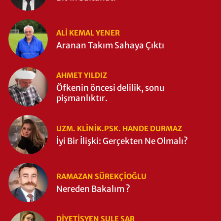
ALI KEMAL YENER
Aranan Takım Sahaya Çıktı
AHMET YILDIZ
Öfkenin öncesi delilik, sonu
pişmanlıktır.
UZM. KLINIK.PSK. HANDE DURMAZ
İyi Bir İlişki: Gerçekten Ne Olmalı?
RAMAZAN SÜREKÇIOĞLU
Nereden Bakalım ?
DIYETISYEN ŞULE ŞAR