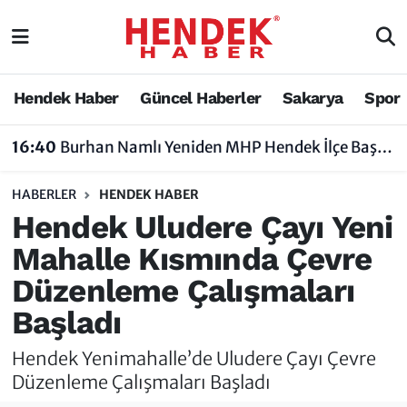
Hendek Haber
Hendek Haber
Sakarya Nöbetçi Eczaneler
Hendek Haber
Güncel Haberler
Sakarya
Spor
Güncel Haberler
Güncel Haberler
Sakarya Hava Durumu
16:40
Burhan Namlı Yeniden MHP Hendek İlçe Başkanı Seçildi
Sakarya
Siyaset
Sakarya Trafik Yoğunluk Haritası
HABERLER
HENDEK HABER
Spor
Sakarya
Süper Lig Puan Durumu ve Fikstür
Hendek Uludere Çayı Yeni
Mahalle Kısmında Çevre
Nöbetçi Eczaneler
Hakkında
Tüm Manşetler
Düzenleme Çalışmaları
Vefat Edenler
Hendek Haber Reklam Servisi
Son Dakika Haberleri
Başladı
Künye
Haber Arşivi
Hendek Yenimahalle’de Uludere Çayı Çevre
Düzenleme Çalışmaları Başladı
İletişim