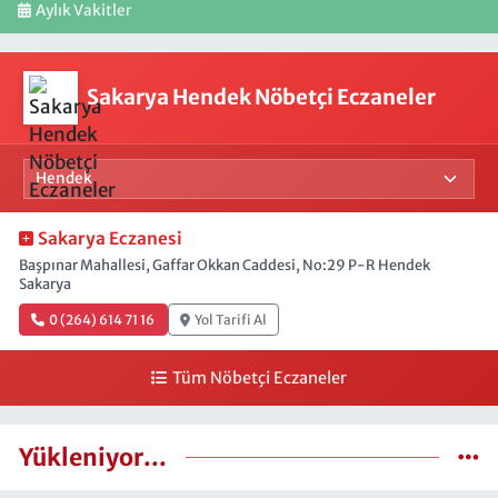
Aylık Vakitler
Sakarya Hendek Nöbetçi Eczaneler
Sakarya Eczanesi
Başpınar Mahallesi, Gaffar Okkan Caddesi, No:29 P-R Hendek
Sakarya
0 (264) 614 71 16
Yol Tarifi Al
Tüm Nöbetçi Eczaneler
Yükleniyor...