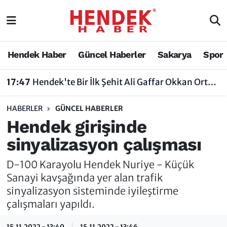
Hendek Haber
Hendek Haber
Sakarya Nöbetçi Eczaneler
Hendek Haber
Güncel Haberler
Sakarya
Spor
Güncel Haberler
Güncel Haberler
Sakarya Hava Durumu
17:47
Hendek'te Bir İlk Şehit Ali Gaffar Okkan Ortaokulu Çoklu Yabancı Dil Uygulama Okulu Oldu
Sakarya
Siyaset
Sakarya Trafik Yoğunluk Haritası
HABERLER
GÜNCEL HABERLER
Spor
Sakarya
Süper Lig Puan Durumu ve Fikstür
Hendek girişinde
sinyalizasyon çalışması
Nöbetçi Eczaneler
Hakkında
Tüm Manşetler
D-100 Karayolu Hendek Nuriye - Küçük
Vefat Edenler
Hendek Haber Reklam Servisi
Son Dakika Haberleri
Sanayi kavşağında yer alan trafik
sinyalizasyon sisteminde iyileştirme
Künye
Haber Arşivi
çalışmaları yapıldı.
İletişim
15.11.2022 - 13:40
15.11.2022 - 13:46