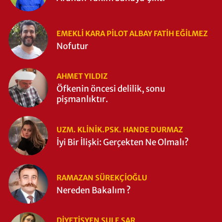
EMEKLI KARA PILOT ALBAY FATIH EĞİLMEZ
Nofutur
AHMET YILDIZ
Öfkenin öncesi delilik, sonu
pişmanlıktır.
UZM. KLINIK.PSK. HANDE DURMAZ
İyi Bir İlişki: Gerçekten Ne Olmalı?
RAMAZAN SÜREKÇIOĞLU
Nereden Bakalım ?
DIYETISYEN ŞULE ŞAR