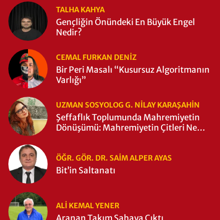
TALHA KAHYA
Gençliğin Önündeki En Büyük Engel
Nedir?
CEMAL FURKAN DENİZ
Bir Peri Masalı “Kusursuz Algoritmanın
Varlığı”
UZMAN SOSYOLOG G. NILAY KARAŞAHİN
Şeffaflık Toplumunda Mahremiyetin
Dönüşümü: Mahremiyetin Çitleri Ne
Zaman Yıkıldı?
ÖĞR. GÖR. DR. SAIM ALPER AYAS
Bit’in Saltanatı
ALI KEMAL YENER
Aranan Takım Sahaya Çıktı