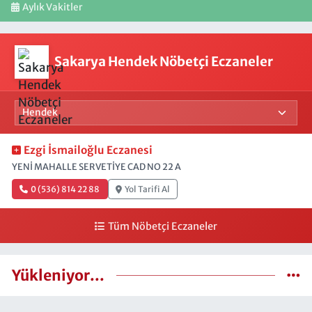
Aylık Vakitler
Sakarya Hendek Nöbetçi Eczaneler
Ezgi İsmailoğlu Eczanesi
YENİ MAHALLE SERVETİYE CAD NO 22 A
0 (536) 814 22 88
Yol Tarifi Al
Tüm Nöbetçi Eczaneler
Yükleniyor...