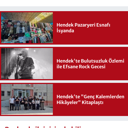
Hendek Pazaryeri Esnafı
İsyanda
Hendek'te Bulutsuzluk Özlemi
ile Efsane Rock Gecesi
Hendek'te "Genç Kalemlerden
Hikâyeler" Kitaplaştı