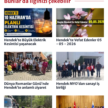
Bunlar da ilginizi çekebilir
Hendek’te Büyük Elektrik
Hendek'te Vefat Edenler 05
Kesintisi yaşanacak
- 05 - 2026
Dünya Romanlar Günü’nde
Hendek MYO’dan sanayi iş
Hendek’te anlamlı ziyaret
birliği