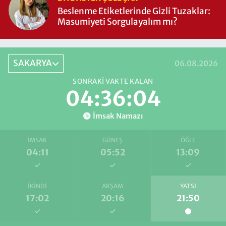
Beslenme Etiketlerinde Gizli Tuzaklar:
Masumiyeti Sorgulayalım mı?
SAKARYA
06.08.2026
SONRAKI VAKTE KALAN
04:36:03
İmsak Namazı
İMSAK
GÜNEŞ
ÖĞLE
04:11
05:52
13:09
İKINDI
AKŞAM
YATSI
17:02
20:16
21:50