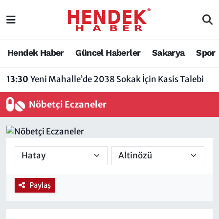
Hendek Haber
Hendek Haber
Sakarya Nöbetçi Eczaneler
Hendek Haber
Güncel Haberler
Sakarya
Spor
Güncel Haberler
Güncel Haberler
Sakarya Hava Durumu
13:30
Yeni Mahalle’de 2038 Sokak İçin Kasis Talebi
Sakarya
Siyaset
Sakarya Trafik Yoğunluk Haritası
Nöbetçi Eczaneler
Spor
Sakarya
Süper Lig Puan Durumu ve Fikstür
Nöbetçi Eczaneler
Hakkında
Tüm Manşetler
Vefat Edenler
Hendek Haber Reklam Servisi
Son Dakika Haberleri
Paylaş
Künye
Haber Arşivi
İletişim