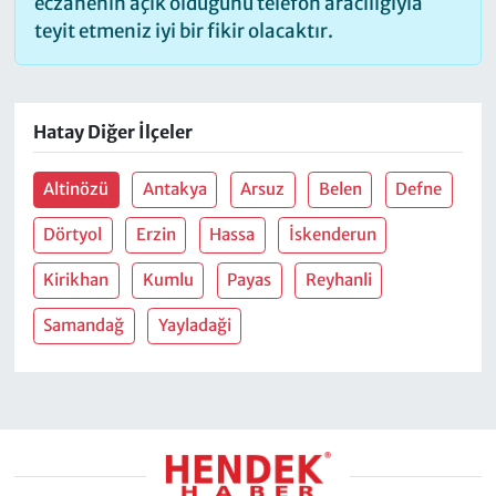
eczanenin açık olduğunu telefon aracılığıyla
teyit etmeniz iyi bir fikir olacaktır.
Hatay Diğer İlçeler
Altinözü
Antakya
Arsuz
Belen
Defne
Dörtyol
Erzin
Hassa
İskenderun
Kirikhan
Kumlu
Payas
Reyhanli
Samandağ
Yayladaği