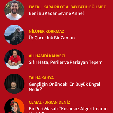
EMEKLI KARA PILOT ALBAY FATIH EĞİLMEZ
Beni Bu Kadar Sevme Anne!
NILÜFER KORKMAZ
Üç Çocukluk Bir Zaman
ALI HAMDI KAHVECİ
Sıfır Hata, Periler ve Parlayan Tepem
TALHA KAHYA
Gençliğin Önündeki En Büyük Engel
Nedir?
CEMAL FURKAN DENİZ
Bir Peri Masalı “Kusursuz Algoritmanın