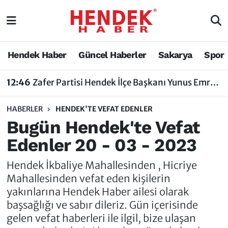
Hendek Haber
Hendek Haber
Sakarya Nöbetçi Eczaneler
Hendek Haber
Güncel Haberler
Sakarya
Spor
Güncel Haberler
Güncel Haberler
Sakarya Hava Durumu
12:46
Zafer Partisi Hendek İlçe Başkanı Yunus Emre Uzun'dan Tartışma Yaratan Açıklamaya Tepki
Sakarya
Siyaset
Sakarya Trafik Yoğunluk Haritası
HABERLER
HENDEK'TE VEFAT EDENLER
Spor
Sakarya
Süper Lig Puan Durumu ve Fikstür
Bugün Hendek'te Vefat
Edenler 20 - 03 - 2023
Nöbetçi Eczaneler
Hakkında
Tüm Manşetler
Hendek İkbaliye Mahallesinden , Hicriye
Vefat Edenler
Hendek Haber Reklam Servisi
Son Dakika Haberleri
Mahallesinden vefat eden kişilerin
yakınlarına Hendek Haber ailesi olarak
Künye
Haber Arşivi
başsağlığı ve sabır dileriz. Gün içerisinde
gelen vefat haberleri ile ilgil, bize ulaşan
İletişim