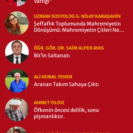
Varlığı”
UZMAN SOSYOLOG G. NILAY KARAŞAHİN
Şeffaflık Toplumunda Mahremiyetin
Dönüşümü: Mahremiyetin Çitleri Ne
Zaman Yıkıldı?
ÖĞR. GÖR. DR. SAIM ALPER AYAS
Bit’in Saltanatı
ALI KEMAL YENER
Aranan Takım Sahaya Çıktı
AHMET YILDIZ
Öfkenin öncesi delilik, sonu
pişmanlıktır.