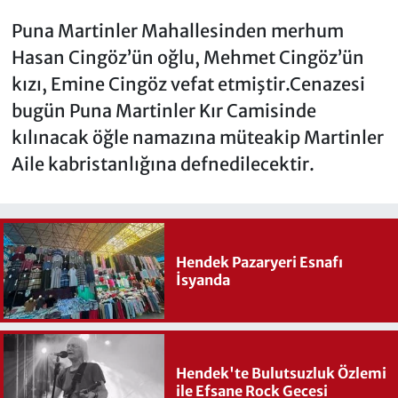
Puna Martinler Mahallesinden merhum
Hasan Cingöz’ün oğlu, Mehmet Cingöz’ün
kızı, Emine Cingöz vefat etmiştir.Cenazesi
bugün Puna Martinler Kır Camisinde
kılınacak öğle namazına müteakip Martinler
Aile kabristanlığına defnedilecektir.
Hendek Pazaryeri Esnafı
İsyanda
Hendek'te Bulutsuzluk Özlemi
ile Efsane Rock Gecesi