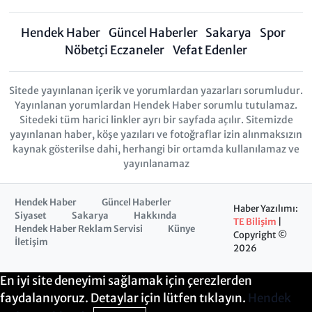
Hendek Haber
Güncel Haberler
Sakarya
Spor
Nöbetçi Eczaneler
Vefat Edenler
Sitede yayınlanan içerik ve yorumlardan yazarları sorumludur.
Yayınlanan yorumlardan Hendek Haber sorumlu tutulamaz.
Sitedeki tüm harici linkler ayrı bir sayfada açılır. Sitemizde
yayınlanan haber, köşe yazıları ve fotoğraflar izin alınmaksızın
kaynak gösterilse dahi, herhangi bir ortamda kullanılamaz ve
yayınlanamaz
Hendek Haber
Güncel Haberler
Haber Yazılımı:
Siyaset
Sakarya
Hakkında
TE Bilişim
|
Hendek Haber Reklam Servisi
Künye
Copyright ©
İletişim
2026
En iyi site deneyimi sağlamak için çerezlerden
faydalanıyoruz. Detaylar için lütfen tıklayın.
Hendek