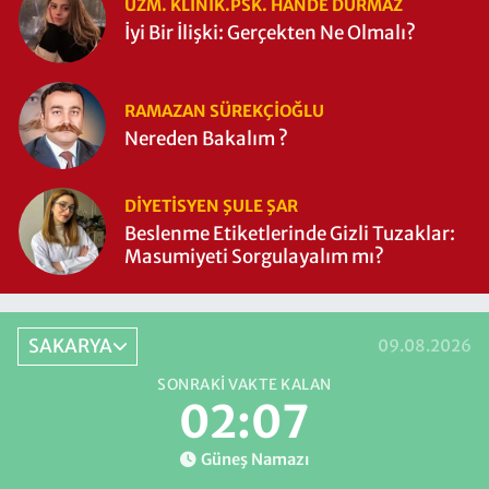
UZM. KLINIK.PSK. HANDE DURMAZ
İyi Bir İlişki: Gerçekten Ne Olmalı?
RAMAZAN SÜREKÇIOĞLU
Nereden Bakalım ?
DIYETISYEN ŞULE ŞAR
Beslenme Etiketlerinde Gizli Tuzaklar:
Masumiyeti Sorgulayalım mı?
SAKARYA
09.08.2026
SONRAKI VAKTE KALAN
02:07
Güneş Namazı