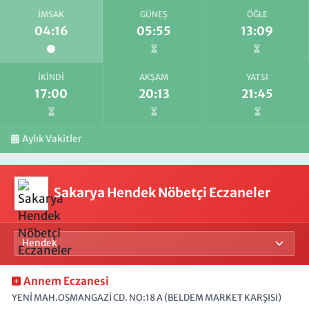
İMSAK
GÜNEŞ
ÖĞLE
04:16
05:55
13:09
İKINDI
AKŞAM
YATSI
17:00
20:13
21:45
Aylık Vakitler
Sakarya Hendek Nöbetçi Eczaneler
Annem Eczanesi
YENİ MAH.OSMANGAZİ CD. NO:18 A (BELDEM MARKET KARŞISI)