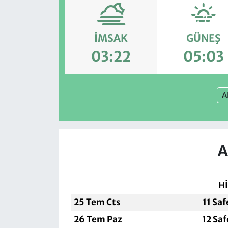
İMSAK
GÜNEŞ
03:22
05:03
A
A
Hİ
25 Tem Cts
11 Sa
26 Tem Paz
12 Sa