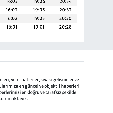
16:03
19:06
20:34
16:02
19:05
20:32
16:02
19:03
20:30
16:01
19:01
20:28
eri, yerel haberler, siyasi gelişmeler ve
rımıza en güncel ve objektif haberleri
rlerimizi en doğru ve tarafsız şekilde
 korumaktayız.