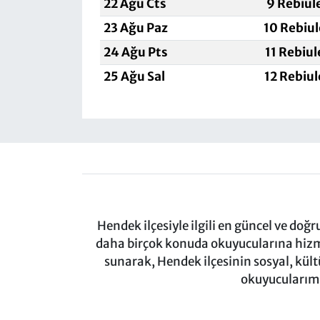
22 Ağu Cts
9 Rebiul
23 Ağu Paz
10 Rebiu
24 Ağu Pts
11 Rebiu
25 Ağu Sal
12 Rebiu
Hendek ilçesiyle ilgili en güncel ve doğ
daha birçok konuda okuyucularına hizm
sunarak, Hendek ilçesinin sosyal, kül
okuyucularımı