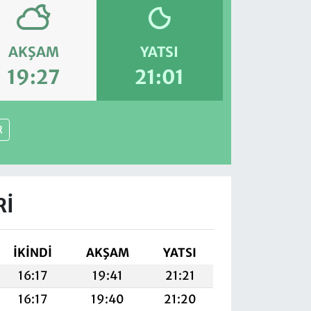
AKŞAM
YATSI
19:27
21:01
R
RI
İKINDI
AKŞAM
YATSI
16:17
19:41
21:21
16:17
19:40
21:20