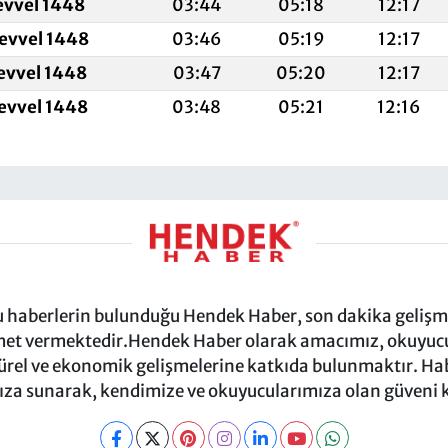
evvel 1448
03:44
05:18
12:17
levvel 1448
03:46
05:19
12:17
levvel 1448
03:47
05:20
12:17
levvel 1448
03:48
05:21
12:16
ru haberlerin bulunduğu Hendek Haber, son dakika gelişmel
et vermektedir.Hendek Haber olarak amacımız, okuyucula
türel ve ekonomik gelişmelerine katkıda bulunmaktır. Habe
za sunarak, kendimize ve okuyucularımıza olan güveni