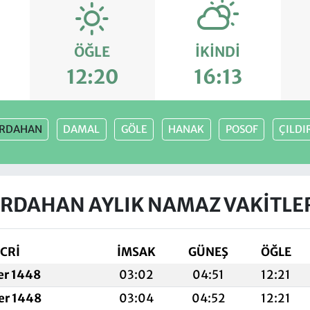
ÖĞLE
İKINDI
12:20
16:13
RDAHAN
DAMAL
GÖLE
HANAK
POSOF
ÇILDI
RDAHAN AYLIK NAMAZ VAKITLE
CRİ
İMSAK
GÜNEŞ
ÖĞLE
fer 1448
03:02
04:51
12:21
fer 1448
03:04
04:52
12:21