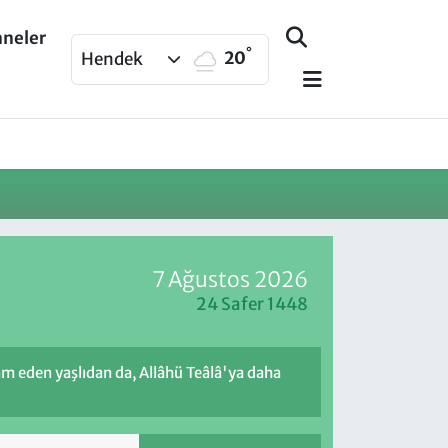
aneler
°
20
Hendek
7 Ağustos 2026
24 Safer 1448
m eden yaşlıdan da, Allâhü Teâlâ'ya daha