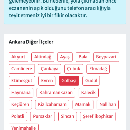
gelemeyebilir. Bu nedenle, yola çıkmadan önce
eczanenin açık olduğunu telefon aracılığıyla
teyit etmeniz iyi bir fikir olacaktır.
Ankara Diğer İlçeler
Akyurt
Altindağ
Ayaş
Bala
Beypazari
Çamlidere
Çankaya
Çubuk
Elmadağ
Etimesgut
Evren
Gölbaşi
Güdül
Haymana
Kahramankazan
Kalecik
Keçiören
Kizilcahamam
Mamak
Nallihan
Polatli
Pursaklar
Sincan
Şereflikoçhisar
Yenimahalle