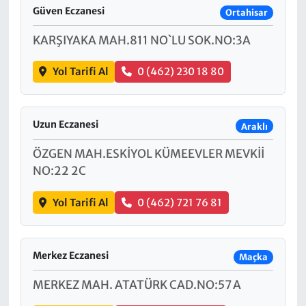
Güven Eczanesi
Ortahisar
KARŞIYAKA MAH.811 NO`LU SOK.NO:3A
Yol Tarifi Al
0 (462) 230 18 80
Uzun Eczanesi
Araklı
ÖZGEN MAH.ESKİYOL KÜMEEVLER MEVKİİ
NO:22 2C
Yol Tarifi Al
0 (462) 721 76 81
Merkez Eczanesi
Maçka
MERKEZ MAH. ATATÜRK CAD.NO:57 A