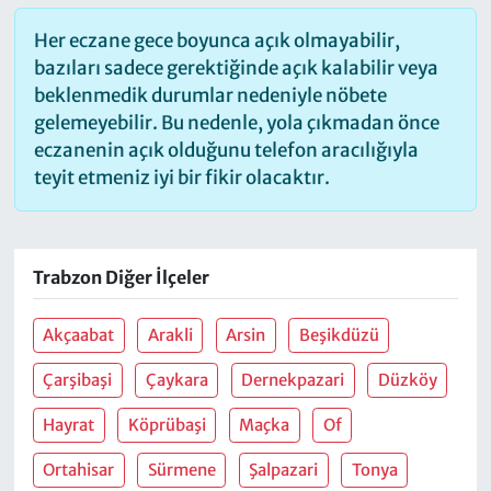
Her eczane gece boyunca açık olmayabilir,
bazıları sadece gerektiğinde açık kalabilir veya
beklenmedik durumlar nedeniyle nöbete
gelemeyebilir. Bu nedenle, yola çıkmadan önce
eczanenin açık olduğunu telefon aracılığıyla
teyit etmeniz iyi bir fikir olacaktır.
Trabzon Diğer İlçeler
Akçaabat
Arakli
Arsin
Beşikdüzü
Çarşibaşi
Çaykara
Dernekpazari
Düzköy
Hayrat
Köprübaşi
Maçka
Of
Ortahisar
Sürmene
Şalpazari
Tonya