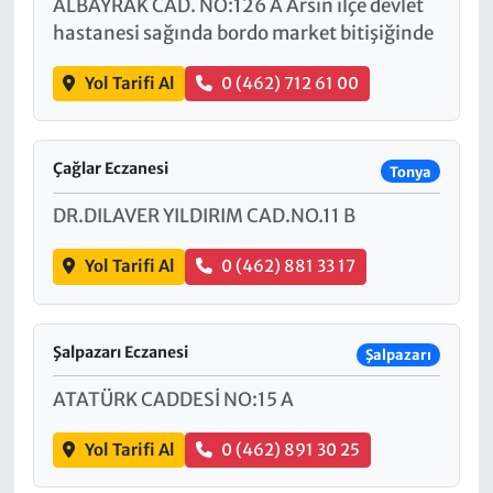
ALBAYRAK CAD. NO:126 A Arsin ilçe devlet
hastanesi sağında bordo market bitişiğinde
Yol Tarifi Al
0 (462) 712 61 00
Çağlar Eczanesi
Tonya
DR.DILAVER YILDIRIM CAD.NO.11 B
Yol Tarifi Al
0 (462) 881 33 17
Şalpazarı Eczanesi
Şalpazarı
ATATÜRK CADDESİ NO:15 A
Yol Tarifi Al
0 (462) 891 30 25