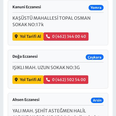
Kanuni Eczanesi
Yomra
KAŞÜSTÜ MAHALLESİ TOPAL OSMAN
SOKAK NO:17 k
Yol Tarifi Al
0 (462) 344 00 40
Doğa Eczanesi
Çaykara
IŞIKLI MAH. UZUN SOKAK NO:3G
Yol Tarifi Al
0 (462) 502 54 00
Ahsen Eczanesi
Arsin
YALI MAH. ŞEHİT ASTEĞMEN HALİL