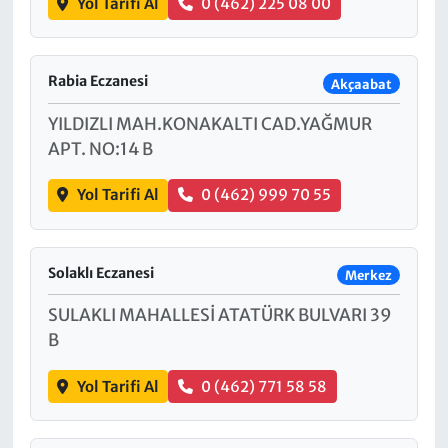
Yol Tarifi Al
0 (462) 225 08 00
Rabia Eczanesi
Akçaabat
YILDIZLI MAH.KONAKALTI CAD.YAĞMUR
APT. NO:14 B
Yol Tarifi Al
0 (462) 999 70 55
Solaklı Eczanesi
Merkez
SULAKLI MAHALLESİ ATATÜRK BULVARI 39
B
Yol Tarifi Al
0 (462) 771 58 58