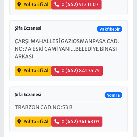
Yol Tarifi Al
0 (462) 512 11 07
Şifa Eczanesi
Vakfıkebir
ÇARŞI MAHALLESİ GAZIOSMANPASA CAD.
NO:7 A ESKİ CAMİ YANI...BELEDİYE BİNASI
ARKASI
Yol Tarifi Al
0 (462) 841 35 75
Şifa Eczanesi
Yomra
TRABZON CAD.NO:53 B
Yol Tarifi Al
0 (462) 341 43 03