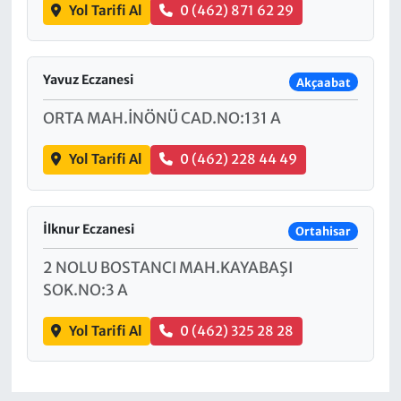
Yol Tarifi Al
0 (462) 871 62 29
Yavuz Eczanesi
Akçaabat
ORTA MAH.İNÖNÜ CAD.NO:131 A
Yol Tarifi Al
0 (462) 228 44 49
İlknur Eczanesi
Ortahisar
2 NOLU BOSTANCI MAH.KAYABAŞI
SOK.NO:3 A
Yol Tarifi Al
0 (462) 325 28 28